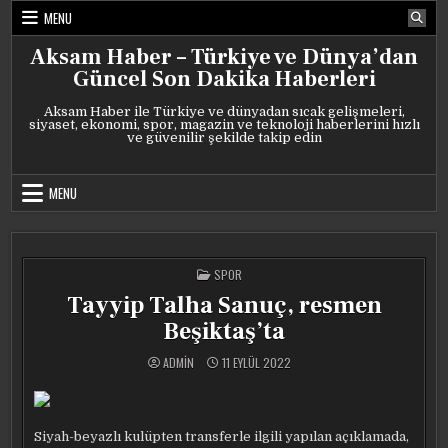
Skip
MENU
to
content
Aksam Haber – Türkiye ve Dünya’dan
Güncel Son Dakika Haberleri
Aksam Haber ile Türkiye ve dünyadan sıcak gelişmeleri,
siyaset, ekonomi, spor, magazin ve teknoloji haberlerini hızlı
ve güvenilir şekilde takip edin
MENU
POSTED
SPOR
IN
Tayyip Talha Sanuç, resmen
Beşiktaş’ta
ADMIN
11 EYLÜL 2022
Siyah-beyazlı kulüpten transferle ilgili yapılan açıklamada,