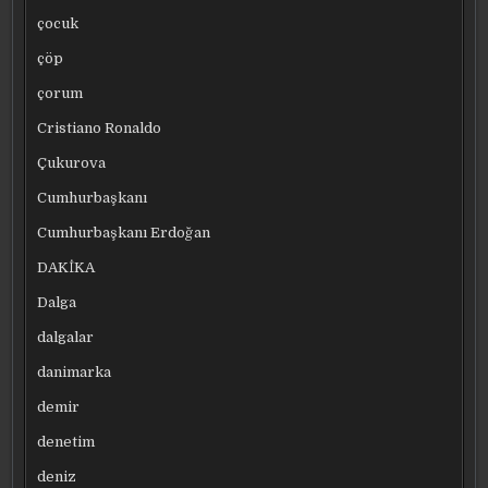
çocuk
çöp
çorum
Cristiano Ronaldo
Çukurova
Cumhurbaşkanı
Cumhurbaşkanı Erdoğan
DAKİKA
Dalga
dalgalar
danimarka
demir
denetim
deniz