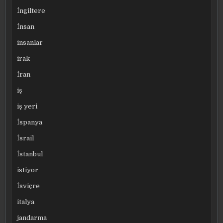
İngiltere
İnsan
insanlar
irak
İran
iş
iş yeri
İspanya
İsrail
İstanbul
istiyor
İsviçre
italya
jandarma