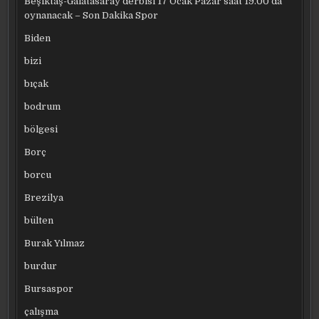
Beşiktaş-Galatasaray derbisi 17 Ocak Pazar saat 19.00’da
oynanacak – Son Dakika Spor
Biden
bizi
bıçak
bodrum
bölgesi
Borç
borcu
Brezilya
bülten
Burak Yılmaz
burdur
Bursaspor
çalışma