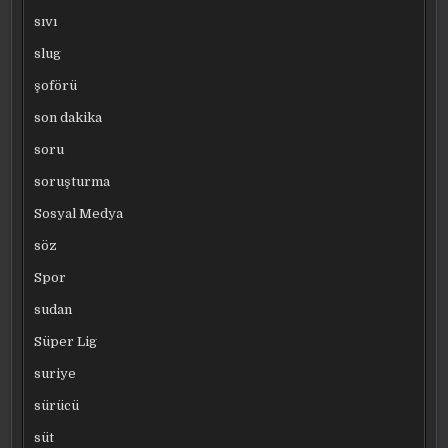
sıvı
slug
şoförü
son dakika
soru
soruşturma
Sosyal Medya
söz
Spor
sudan
Süper Lig
suriye
sürücü
süt