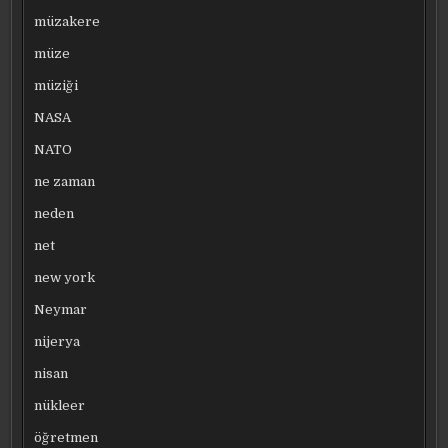
müzakere
müze
müziği
NASA
NATO
ne zaman
neden
net
new york
Neymar
nijerya
nisan
nükleer
öğretmen