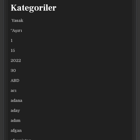
Kategoriler
Yasak
“Aşırı
1
15
2022
30
ABD
acı
adana
aday
adım
afgan