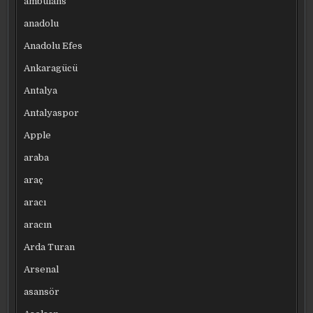
ambulans
anadolu
Anadolu Efes
Ankaragücü
Antalya
Antalyaspor
Apple
araba
araç
aracı
aracın
Arda Turan
Arsenal
asansör