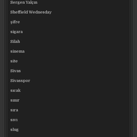
Sergen Yalçın
Sheffield Wednesday
şifre
sigara
Silah
sinema
site
Sivas
Sivasspor
sıcak
sınır
sıra
sıvı
slug