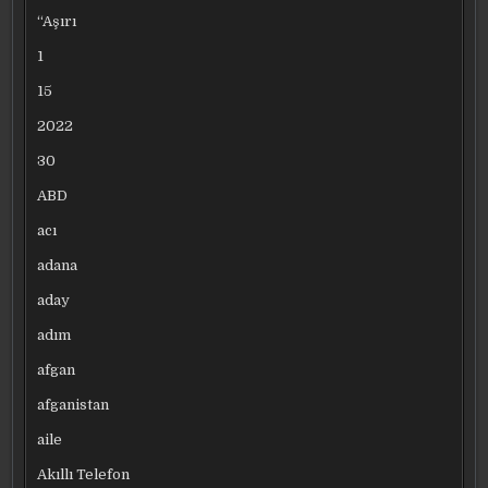
“Aşırı
1
15
2022
30
ABD
acı
adana
aday
adım
afgan
afganistan
aile
Akıllı Telefon