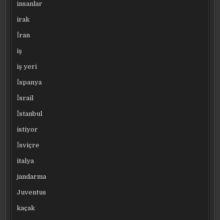
insanlar
irak
İran
iş
iş yeri
İspanya
İsrail
İstanbul
istiyor
İsviçre
italya
jandarma
Juventus
kaçak