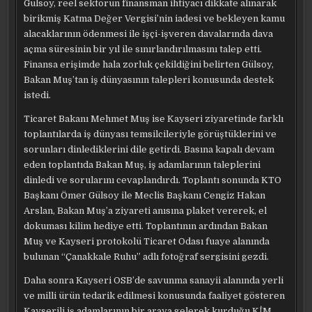
Gülsoy, reel sektörün finansman ihtiyacı dikkate alınarak
birikmiş Katma Değer Vergisi’nin iadesi ve bekleyen kamu
alacaklarının ödenmesi ile işçi-işveren davalarında dava
açma süresinin bir yıl ile sınırlandırılmasını talep etti.
Finansa erişimde hala zorluk çekildiğini belirten Gülsoy,
Bakan Muş’tan iş dünyasının talepleri konusunda destek
istedi.
Ticaret Bakanı Mehmet Muş ise Kayseri ziyaretinde farklı
toplantılarda iş dünyası temsilcileriyle görüştüklerini ve
sorunları dinlediklerini dile getirdi. Basına kapalı devam
eden toplantıda Bakan Muş, iş adamlarının taleplerini
dinledi ve sorularını cevaplandırdı. Toplantı sonunda KTO
Başkanı Ömer Gülsoy ile Meclis Başkanı Cengiz Hakan
Arslan, Bakan Muş’a ziyareti anısına plaket vererek, el
dokuması kilim hediye etti. Toplantının ardından Bakan
Muş ve Kayseri protokolü Ticaret Odası fuaye alanında
bulunan “Çanakkale Ruhu” adlı fotoğraf sergisini gezdi.
Daha sonra Kayseri OSB’de savunma sanayii alanında yerli
ve milli ürün tedarik edilmesi konusunda faaliyet gösteren
Kayserili iş adamlarının bir araya gelerek kurduğu KİM