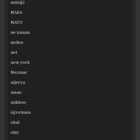
müziği
NASA
NATO
ne zaman
neden
net
new york
Neymar
nijerya
nisan
nükleer
öğretmen
okul
olay