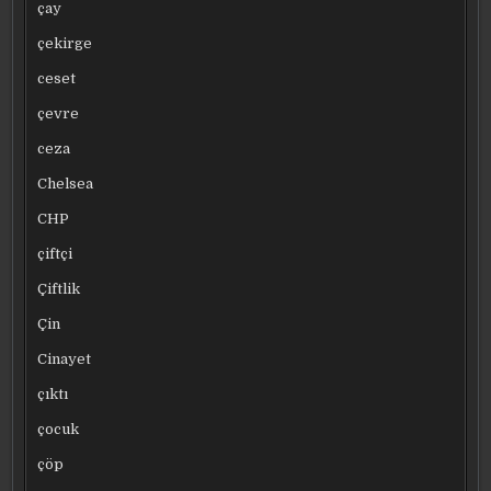
çay
çekirge
ceset
çevre
ceza
Chelsea
CHP
çiftçi
Çiftlik
Çin
Cinayet
çıktı
çocuk
çöp