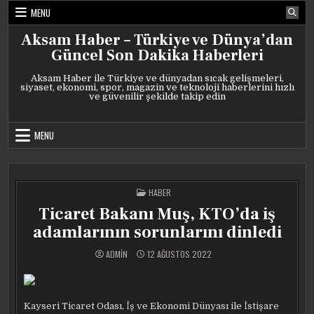
Skip
MENU
to
content
Aksam Haber – Türkiye ve Dünya’dan
Güncel Son Dakika Haberleri
Aksam Haber ile Türkiye ve dünyadan sıcak gelişmeleri,
siyaset, ekonomi, spor, magazin ve teknoloji haberlerini hızlı
ve güvenilir şekilde takip edin
MENU
POSTED
HABER
IN
Ticaret Bakanı Muş, KTO’da iş
adamlarının sorunlarını dinledi
ADMIN
12 AĞUSTOS 2022
Kayseri Ticaret Odası, İş ve Ekonomi Dünyası ile İstişare