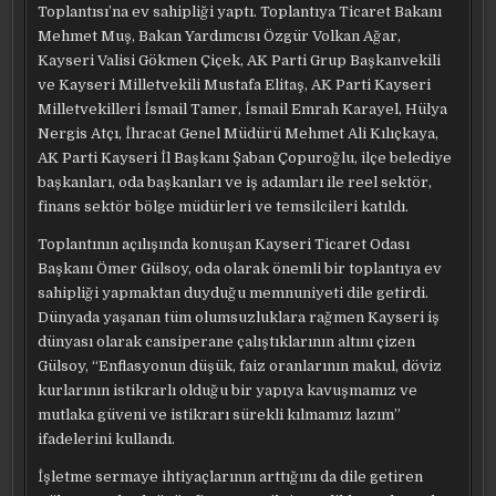
Toplantısı’na ev sahipliği yaptı. Toplantıya Ticaret Bakanı
Mehmet Muş, Bakan Yardımcısı Özgür Volkan Ağar,
Kayseri Valisi Gökmen Çiçek, AK Parti Grup Başkanvekili
ve Kayseri Milletvekili Mustafa Elitaş, AK Parti Kayseri
Milletvekilleri İsmail Tamer, İsmail Emrah Karayel, Hülya
Nergis Atçı, İhracat Genel Müdürü Mehmet Ali Kılıçkaya,
AK Parti Kayseri İl Başkanı Şaban Çopuroğlu, ilçe belediye
başkanları, oda başkanları ve iş adamları ile reel sektör,
finans sektör bölge müdürleri ve temsilcileri katıldı.
Toplantının açılışında konuşan Kayseri Ticaret Odası
Başkanı Ömer Gülsoy, oda olarak önemli bir toplantıya ev
sahipliği yapmaktan duyduğu memnuniyeti dile getirdi.
Dünyada yaşanan tüm olumsuzluklara rağmen Kayseri iş
dünyası olarak cansiperane çalıştıklarının altını çizen
Gülsoy, “Enflasyonun düşük, faiz oranlarının makul, döviz
kurlarının istikrarlı olduğu bir yapıya kavuşmamız ve
mutlaka güveni ve istikrarı sürekli kılmamız lazım”
ifadelerini kullandı.
İşletme sermaye ihtiyaçlarının arttığını da dile getiren