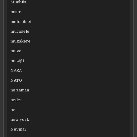
Minibüs
mısır
motosiklet
mücadele
müzakere
müze
müziği
NASA
NATO
ne zaman
neden
net
new york
Neymar