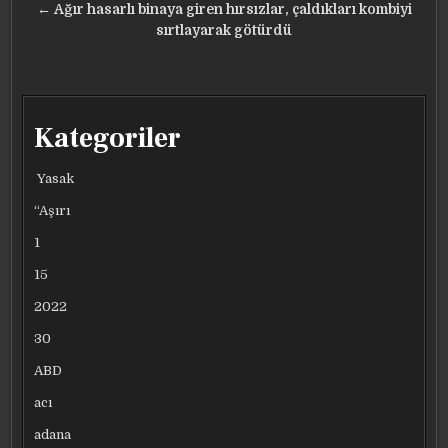
gezinmesi
← Ağır hasarlı binaya giren hırsızlar, çaldıkları kombiyi
sırtlayarak götürdü
Kategoriler
Yasak
“Aşırı
1
15
2022
30
ABD
acı
adana