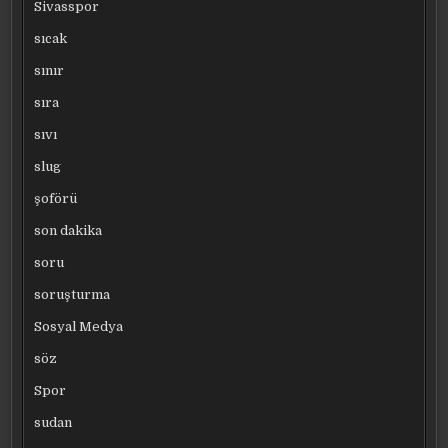
Sivasspor
sıcak
sınır
sıra
sıvı
slug
şoförü
son dakika
soru
soruşturma
Sosyal Medya
söz
Spor
sudan