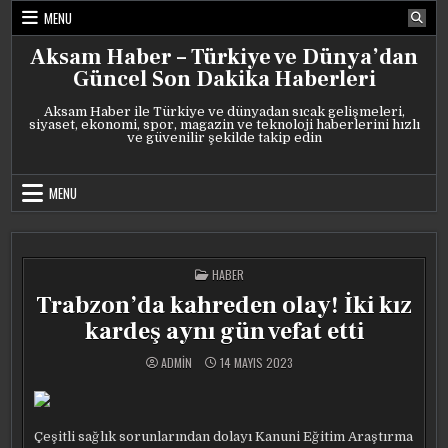
Skip
MENU
to
content
Aksam Haber – Türkiye ve Dünya’dan
Güncel Son Dakika Haberleri
Aksam Haber ile Türkiye ve dünyadan sıcak gelişmeleri,
siyaset, ekonomi, spor, magazin ve teknoloji haberlerini hızlı
ve güvenilir şekilde takip edin
MENU
POSTED
HABER
IN
Trabzon’da kahreden olay! İki kız
kardeş aynı gün vefat etti
ADMIN
14 MAYIS 2023
Çeşitli sağlık sorunlarından dolayı Kanuni Eğitim Araştırma