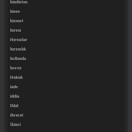
hindistan
hisse
hizmet
hırsız
Hırsızlar
hırsızlık
hollanda
horoz
Hukuk
iade
iddia
Ihlal
ihracat
İkinci