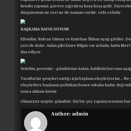
hesabı yapmaz, göreve çağrılırsa koşa koşa gelir. Diyeceksi
duygusunun ne yeri ne de zamanı vardır, vefa vefadır.
BAŞKANA SAYGI DUYUN!
Efendim, Rıdvan Yılmaz ve Emirhan İlkhan uçup gittiler. Duy
yeri de dolar. Aslan gibi Emre Bilgin var arkada, hatta Mert 
dua ediyor.
Gelelim, gecesini – gündüzüne katan, kulübün borcunu aşa
Taraftarlar gençleri sattığı için başkanı eleştiriyorlar… N
eleştirileri, başkanın politikası bence sabaha kadar doğrudu
sonra ahkam kesin!
Olmazzzz ayıptır, günahtır. Siz bir şey yapmıyorsunuz bari
Author:
admin