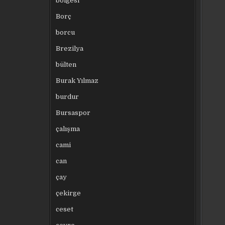
bölgesi
Borç
borcu
Brezilya
bülten
Burak Yılmaz
burdur
Bursaspor
çalışma
cami
can
çay
çekirge
ceset