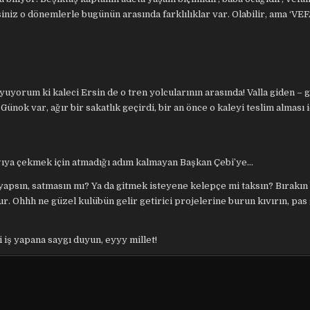
niz o dönemlerle bugünün arasında farklılıklar var. Olabilir, ama ‘VEF
uyorum ki kaleci Ersin de o tren yolcularının arasında! Valla giden – 
Günok var, ağır bir sakatlık geçirdi, bir an önce o kaleyi teslim alması 
ğıya çekmek için atmadığı adım kalmayan Başkan Çebi’ye…
e yapsın, satmasın mı? Ya da gitmek isteyene kelepçe mi taksın? Bırakın
r. Ohhh ne güzel kulübün gelir getirici projelerine burun kıvırın, pas 
 iş yapana saygı duyun, eyyy millet!