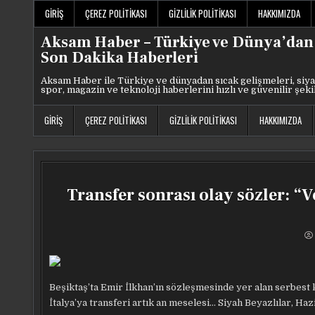
Skip
GIRIŞ
ÇEREZ POLITIKASI
GIZLILIK POLITIKASI
HAKKIMIZDA
to
content
Aksam Haber – Türkiye ve Dünya’dan
Son Dakika Haberleri
Aksam Haber ile Türkiye ve dünyadan sıcak gelişmeleri, siya
spor, magazin ve teknoloji haberlerini hızlı ve güvenilir şeki
GIRIŞ
ÇEREZ POLITIKASI
GIZLILIK POLITIKASI
HAKKIMIZDA
Transfer sonrası olay sözler: “
Beşiktaş’ta Emir İlkhan’ın sözleşmesinde yer alan serbest
İtalya’ya transferi artık an meselesi… Siyah Beyazlılar, Haz