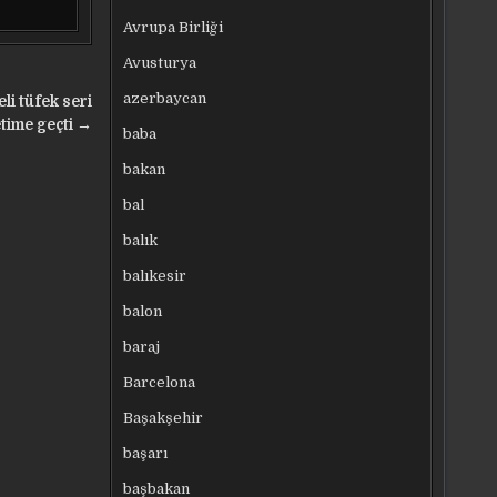
Avrupa Birliği
Avusturya
azerbaycan
li tüfek seri
time geçti →
baba
bakan
bal
balık
balıkesir
balon
baraj
Barcelona
Başakşehir
başarı
başbakan