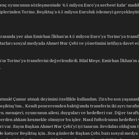
genç oyuncunun sözleşmesinde ‘4.5 milyon Euro’ya serbest kalır’ madd
ekiplerinden Torino, Beşiktaş’a 4.5 milyon Euroluk ödemeyi gerçekleşti
 arasında yer alan Emirhan İlkhan’ın 4.5 milyon Euro’ya Torino’ya trans
raftarları sosyal medyada Ahmet Nur Çebi ve yönetimini istifaya davet e
’ın Torino’ya transferini değerlendirdi. Bilal Meşe, Emirhan İlkhan’ın
.
 atmak! Çamur atmak deyimini özellikle kullandım. Zira bu son yaşananl
eşiktaş’tan… Kendi penceremden baktığımda transferin iki ayrı tarafı
, menajeri, oyuncunun ailesi, duyguları ve hedefleri var. Diğer taraf
erden ahkam kesmekle olmuyor bu işler. Nasıl futbolcunun hedefleri 
i var. Sayın Başkan Ahmet Nur Çebi’yi iyi tanırım. Sevdalısı olduğum 
e katıyor Beşiktaş için…Son günlerde Başkan Çebi, bazı sosyal medya