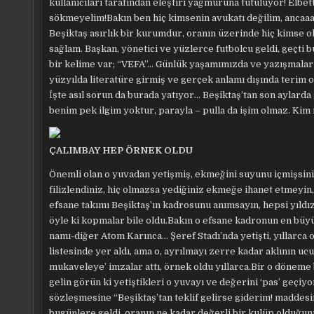
kullanıcıları tarafından eleştiri yağmuruna tutuluyor! Elbet
sökmeyelim!Bakın ben hiç kimsenin avukatı değilim, ancaa
Beşiktaş asırlık bir kurumdur, oranın üzerinde hiç kimse ol
sağlam. Başkan, yönetici ve yüzlerce futbolcu geldi, geçti 
bir kelime var; “VEFA”… Günlük yaşamımızda ve yazışmaları
yüzyılda literatüre girmiş ve gerçek anlamı dışında terim ol
İşte asıl sorun da burada yatıyor… Beşiktaş’tan son aylarda 
benim pek ilgim yoktur, parayla – pulla da işim olmaz. Kim 
ÇALIMBAY HEP ÖRNEK OLDU
Önemli olan o yuvadan yetişmiş, ekmeğini suyunu içmişsini
filizlendiniz, hiç olmazsa yediğiniz ekmeğe ihanet etmeyin
efsane takımı Beşiktaş’ın kadrosunu anımsayın, hepsi yıldız 
öyle ki kopmalar bile oldu.Bakın o efsane kadronun en büy
namı-diğer Atom Karınca… Şeref Stadı’nda yetişti, yıllarca 
listesinde yer aldı, ama o, ayrılmayı zerre kadar aklının u
mukaveleye’ imzalar attı, örnek oldu yıllarca.Bir o döneme
gelin görün ki yetiştikleri o yuvayı ve değerini ‘pas’ geçiy
sözleşmesine “Beşiktaş’tan teklif gelirse giderim! maddes
bugünlere geldi, oranın ne kadar değerli bir kulüp olduğunu