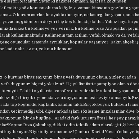
te eleştiri olacaktır, yeter ki hakaret olmasın, ağacı da kökünden
ak Beşiktaş söz konusu olursa ki öyle, o zaman kimsenin gözünün yaş
amaz. O kurum asırlardır ayakta duruyor, ne kasırgalar yaşadı, ama hal
bu yuvadan, gidenlerin de yeri hiç boş kalmadı, doldu… Yalnız hayatta ç
mızda sıkça bu kelimeye yer veririz. Bu kelime bize Arapçadan geçmiş
arak kullanılmaktadır.Kelimenin tam açılımı ‘vefalı olmak’ ya da ‘vefal
genç oyuncular arasında ayrılıklar, kopuşlar yaşanıyor. Bakın akçeli iş
ne kadar alır, az mı, çok mu bilemem!
z, o kuruma biraz saygınız, biraz vefa duygunuz olsun. Sizler oradan
, vefa duygunuz hiç mi yok sizin? Üç yıl üst üstte şampiyon olan o dö
ötesiydi. Tabi ki o yıllarda transfer dönemlerinde sıkıntılar yaşanmadı
ük özelliği birçok oyuncuda vefa duygusunun üst seviye olmasıydı. Rız
orada top koşturdu, kaptanlık bandını taktı.Birçok büyük kulübün trans
cundan geçirmediği gibi, diğer arkadaşları sözleşme imzalasınlar diye ‘
 bakıyorum, bir de bugüne… Aradaki fark uçurum ötesi, her şey parayla
orlar!Kaptan Rıza Çalımbay, dikkat edin teknik adam olarak gittiği her k
ini koyduruyor.Niye biliyor musunuz?Çünkü o Kartal Yuvası’ndan yetiş
 biliyor. Beşiktaş kaptanın adeta yaşam biçimidir, baba ocağıdır, vefal