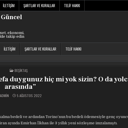
İLETIŞIM
ŞARTLAR VE KURALLAR
TELIF HAKKI
 Güncel
set, ekonomi,
lde takip edin
İLETIŞIM
ŞARTLAR VE KURALLAR
TELIF HAKKI
POSTED
BEŞIKTAŞ
IN
Vefa duygunuz hiç mi yok sizin? O da yol
arasında”
ADMIN
5 AĞUSTOS 2022
 kalma bedeli ve ardından Torino’nun bu bedeli ödemesiyle genç oyun
iran ayında Emirhan İlkhan ile 3 yıllık yeni sözleşme imzalamıştı.