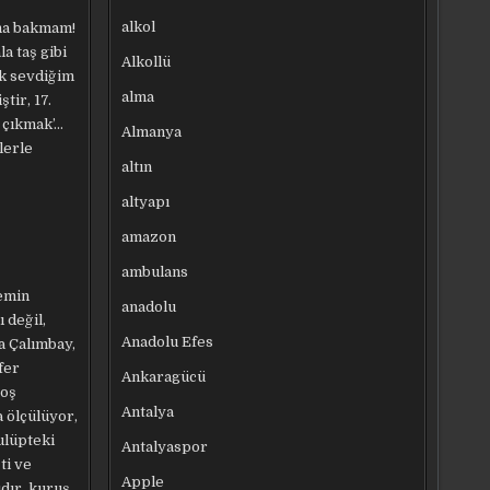
alkol
ına bakmam!
a taş gibi
Alkollü
ok sevdiğim
alma
tir, 17.
ı çıkmak’…
Almanya
lerle
altın
altyapı
amazon
ambulans
nemin
anadolu
 değil,
Anadolu Efes
a Çalımbay,
fer
Ankaragücü
boş
Antalya
 ölçülüyor,
ulüpteki
Antalyaspor
ti ve
Apple
ıdır, kuruş