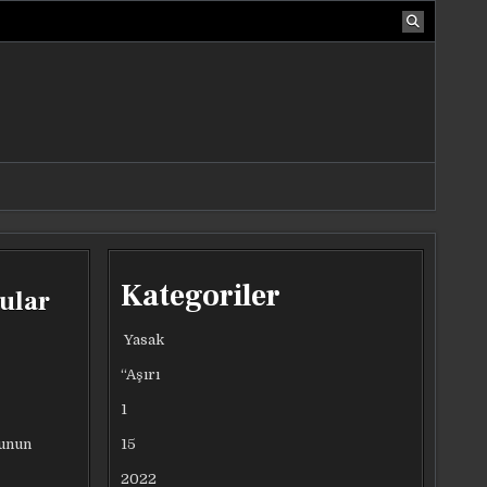
Kategoriler
cular
Yasak
“Aşırı
1
15
cunun
2022