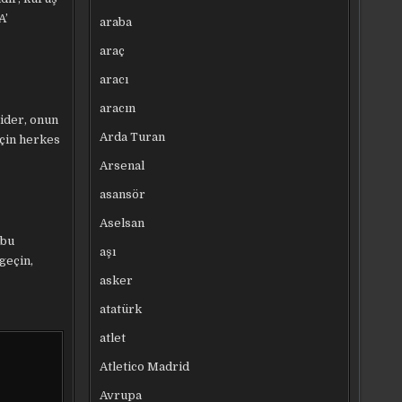
A’
araba
araç
aracı
aracın
gider, onun
Arda Turan
için herkes
Arsenal
asansör
Aselsan
 bu
aşı
geçin,
asker
atatürk
atlet
Atletico Madrid
Avrupa