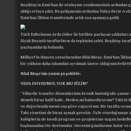
Beşiktaş’ın Emirhan ile sözleşme yenilemesinin ardından 
aldığı ortaya çıktı. Bu gelişmenin ardından İtalya Serie A 
Emirhan İlkhan transferinde artık son aşamaya geldi.
Türk futbolunun Arda Güler ile birlikte parlayan yıldızları
Siyah Beyazlı taraftarların da tepkisini çekti. Beşiktaş ta
paylaşımlarda bulundu.
Milliyet’in duayen yazarlarından Bilal Meşe, Emirhan İlkhan
bir yıldızın daha takımdan ayrılmak üzere olduğunu belirtti
Bilal Meşe’nin yazısı şu şekilde;
VEFA DUYGUNUZ YOK MU SİZİN?
“Yıllardır transfer dönemlerinin kronik hastalığıdır çamur
demek biraz hafif kalır…Neden mi bahsediyorum? Tabi ki B
ve değerlendirmemi ona göre yapıyorum. Bir tarafta oyuncu
Tabi yönetimi de biraz açmak gerekir. Öyle oturduğumuz y
kulüplerin de kendi program ve projelerine uygun hedefler
başkanından öte dostumdur. Gecesini gündüzüne katar ve d