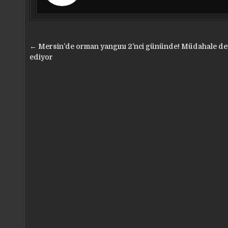
Yazı
← Mersin’de orman yangını 2’nci gününde! Müdahale d
gezinmesi
ediyor