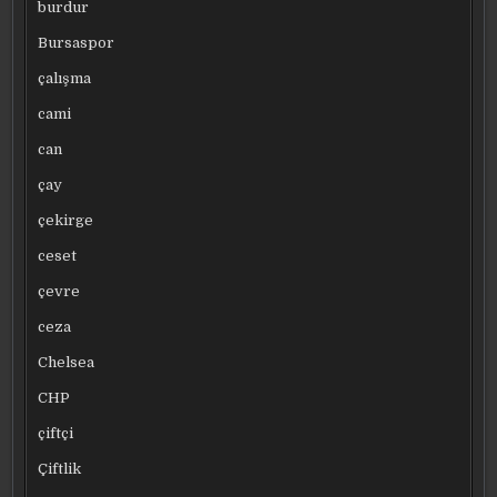
burdur
Bursaspor
çalışma
cami
can
çay
çekirge
ceset
çevre
ceza
Chelsea
CHP
çiftçi
Çiftlik