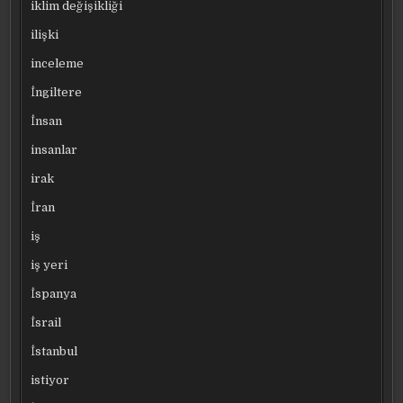
iklim değişikliği
ilişki
inceleme
İngiltere
İnsan
insanlar
irak
İran
iş
iş yeri
İspanya
İsrail
İstanbul
istiyor