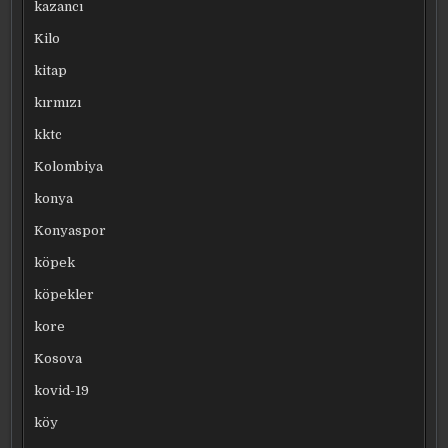
kazancı
Kilo
kitap
kırmızı
kktc
Kolombiya
konya
Konyaspor
köpek
köpekler
kore
Kosova
kovid-19
köy