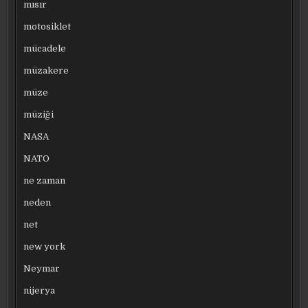
mısır
motosiklet
mücadele
müzakere
müze
müziği
NASA
NATO
ne zaman
neden
net
new york
Neymar
nijerya