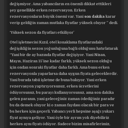
değişmiyor. Ama yabancıların en önemli dikkat ettikleri
şey genellikle erken rezervasyon. Erken
rezervasyonların büyük önemi var. Yani
son dakika
karar
verip geldiğin zaman mutlaka fiyatlar yüksek oluyor ” dedi.
‘Yüksek sezon da fiyatları etkiliyor’
Otel işletmecisi Kızıl, otel konaklama fiyatlarındaki
değişikliğin sezon yoğunluğuna bağlı olduğunu hatırlatarak
“Yani bir de ay bazında fiyatlar değişiyor. Yani Nisan,
Mayıs, Haziran 15’ine kadar farklı, yüksek sezon olduğu
için ondan sonraki fiyatlar daha farklı. Ama bunu erken
rezervasyonla yaparlarsa daha uygun fiyata geleceklerdir.
Yani burada tabii işletme de buna bakıyor. Yani erken
rezervasyon yaptırıyorsunuz, erken ücretlerini
ödüyorsunuz, bu parayı kullanıyorsunuz, ama son dakika
gelen paranın, yani geleceğiniz zaman ödediğiniz paradır
bu da demek oluyor ki o zaman faydası olacak bir para ve
bu herkes için geçerli. Yabancı yerli hepsine aşağı yukarı
fiyat aynıya geliyor. Yani öyle bir ayrım yok diyebiliriz
herkes aynı fiyatı ödüyor. Sadece bizim misafirlerimiz,