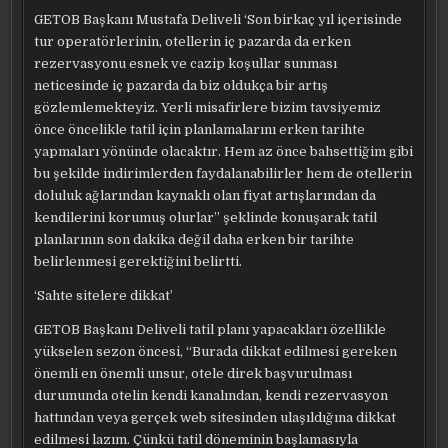
GETOB Başkanı Mustafa Deliveli ‘Son birkaç yıl içerisinde
tur operatörlerinin, otellerin iç pazarda da erken
rezervasyonu esnek ve cazip koşullar sunması
neticesinde iç pazarda da biz oldukça bir artış
gözlemlemekteyiz. Yerli misafirlere bizim tavsiyemiz
önce öncelikle tatil için planlamalarını erken tarihte
yapmaları yönünde olacaktır. Hem az önce bahsettiğim gibi
bu şekilde indirimlerden faydalanabilirler hem de otellerin
doluluk ağlarından kaynaklı olan fiyat artışlarından da
kendilerini korumuş olurlar” şeklinde konuşarak tatil
planlarının son dakika değil daha erken bir tarihte
belirlenmesi gerektiğini belirtti.
‘Sahte sitelere dikkat’
GETOB Başkanı Deliveli tatil planı yapacakları özellikle
yükselen sezon öncesi, “Burada dikkat edilmesi gereken
önemli en önemli unsur, otele direk başvurulması
durumunda otelin kendi kanalından, kendi rezervasyon
hattından veya gerçek web sitesinden ulaşıldığına dikkat
edilmesi lazım. Çünkü tatil döneminin başlamasıyla