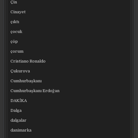
Çin
Cinayet
çıktı
çocuk
çöp
çorum
Cristiano Ronaldo
Çukurova
Cumhurbaşkanı
Cumhurbaşkanı Erdoğan
DAKİKA
Dalga
dalgalar
danimarka