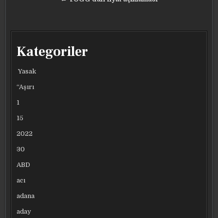
Kategoriler
Yasak
“Aşırı
1
15
2022
30
ABD
acı
adana
aday