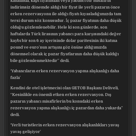
kanalında, kapı fiyatından veya yabancı bir misafirin
indirimsiz dönemde aldığı bir fiyat ile yerli pazarın önce
erken rezervasyonu ile aldığı fiyatı kıyasladığımızda tam
tersi durum söz konusudur. İç pazar fiyatının daha düşük
olduğu gözlemlenebilir. Hele ki son günlerde, son
haftalarda Türk lirasının yabancı para karşısındaki değer
kaybı bir son 6 ay içerisinde dolar paritesinin iki katına
pound ve euro’nun artışını göz önüne aldığımızda
dönemsel olarak iç pazar fiyatlarının daha düşük kaldığı
bile gözlemlenmektedir” dedi.
‘Yabancıların erken rezervasyon yapma alışkanlığı daha
fazla’
Kendisi de otel işletmecisi olan GETOB Başkanı Deliveli,
“Kesinlikle en önemli etken erken rezervasyon. Dış
pazarın yabancı misafirlerin bu konudaki erken
rezervasyon yapma alışkanlığı iç pazardan daha yukarda”
dedi.
‘Yerli turistlerin erken rezervasyon alışkanlıkları yavaş
yavaş gelişiyor’