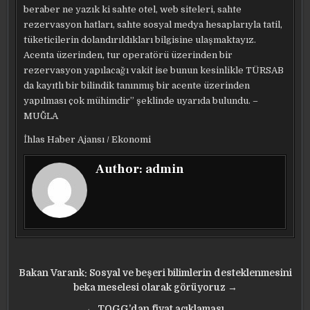
beraber ne yazık ki sahte otel, web siteleri, sahte
rezervasyon hatları, sahte sosyal medya hesaplarıyla tatil,
tüketicilerin dolandırıldıkları bilgisine ulaşmaktayız.
Acenta üzerinden, tur operatörü üzerinden bir
rezervasyon yapılacağı vakit ise bunun kesinlikle TÜRSAB
da kayıtlı bir bilindik tanınmış bir acente üzerinden
yapılması çok mühimdir” şeklinde uyarıda bulundu. –
MUĞLA
İhlas Haber Ajansı / Ekonomi
Author:
admin
Yazı
Bakan Varank: Sosyal ve beşeri bilimlerin desteklenmesini
gezinmesi
beka meselesi olarak görüyoruz →
← TOGG’dan fiyat açıklaması