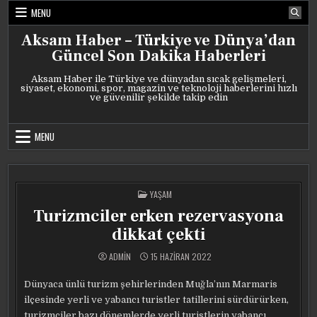
Skip
MENU
to
content
Aksam Haber – Türkiye ve Dünya’dan
Güncel Son Dakika Haberleri
Aksam Haber ile Türkiye ve dünyadan sıcak gelişmeleri,
siyaset, ekonomi, spor, magazin ve teknoloji haberlerini hızlı
ve güvenilir şekilde takip edin
MENU
POSTED
YAŞAM
IN
Turizmciler erken rezervasyona
dikkat çekti
ADMIN
15 HAZIRAN 2022
Dünyaca ünlü turizm şehirlerinden Muğla’nın Marmaris
ilçesinde yerli ve yabancı turistler tatillerini sürdürürken,
turizmciler bazı dönemlerde yerli turistlerin yabancı