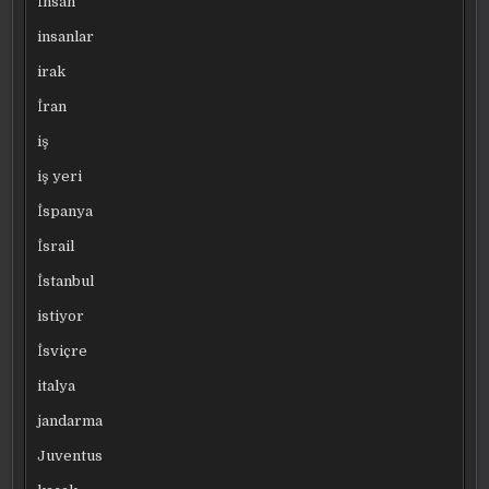
İnsan
insanlar
irak
İran
iş
iş yeri
İspanya
İsrail
İstanbul
istiyor
İsviçre
italya
jandarma
Juventus