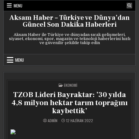
Skip
MENU
to
content
Aksam Haber – Türkiye ve Dünya’dan
Güncel Son Dakika Haberleri
Aksam Haber ile Türkiye ve dünyadan sıcak gelişmeleri,
siyaset, ekonomi, spor, magazin ve teknoloji haberlerini hızlı
ve güvenilir şekilde takip edin
MENU
POSTED
EKONOMI
IN
TZOB Lideri Bayraktar: ’30 yılda
4,8 milyon hektar tarım toprağını
kaybettik’
ADMIN
12 HAZIRAN 2022