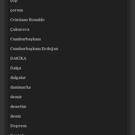
çöp
çorum
Cristiano Ronaldo
Çukurova
Cumhurbaşkanı
Cumhurbaşkanı Erdoğan
DAKİKA
Dalga
dalgalar
danimarka
demir
denetim
deniz
Deprem