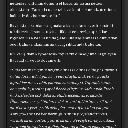
nedenler, çiftçinin dönemsel karar almasına neden
olmaktadır. Tarımda plansızlık ve kontrolsüzlük, üretimin
halini de değiştirmektedir.”
Bayraktar, yapılan çalışmalara karşın tarım yerlerindeki
tehditlerin devam ettiğine dikkati çekerek, topraklar
kaybedilirse ve üretimde yeterlilik sağlanmazsa dünyadan
eser bulma imkanının azalacağı ihtarında bulundu.
Bir karış dahi kaybedecek toprağın olmadığını vurgulayan
Bayraktar, şöyle devam etti:
“Gıda teminatı için toprağın olmazsa olmaz olduğu şuurunu
bütün toplumda tıpkı seviyede oluşturmak ve bu şuurla
topraklarımıza sahip çıkmak zorundayız. Topraklarımızı
koruyabilir, üretim yapabilecek çiftçiyi tarlada tutabilirsek,
bu krizlerden çok daha az etkileneceğimiz ortadadır.
Ülkemizde her yıl binlerce dekar verimli birinci ve ikinci
sınıf tarım yeri, çeşitli sebepler nedeniyle elden çıkıyor.
Kara yollarını ve kentlerin gelişimini projelendirirken,
verimli tarım yerleri yerine tarıma elverişli olmayan, daha
verimsiz toprakların kullanılmasına ihtimam gösterilmeli.”