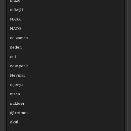
müze
müziği
NASA
NATO
ne zaman
neden
net
new york
Neymar
nijerya
nisan
nükleer
öğretmen
okul