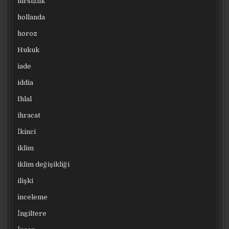
hırsızlık
hollanda
horoz
Hukuk
iade
iddia
Ihlal
ihracat
İkinci
iklim
iklim değişikliği
ilişki
inceleme
İngiltere