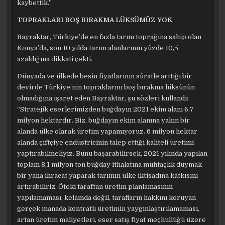
kaybettik.”
TOPRAKLARI BOŞ BIRAKMA LÜKSÜMÜZ YOK
Bayraktar, Türkiye’de en fazla tarım toprağına sahip olan
Konya’da, son 10 yılda tarım alanlarının yüzde 10,5
azaldığına dikkati çekti.
Dünyada ve ülkede besin fiyatlarının süratle arttığı bir
devirde Türkiye’nin topraklarını boş bırakma lüksünün
olmadığına işaret eden Bayraktar, şu sözleri kullandı:
“Stratejik eserlerimizden buğdayın 2021 ekim alanı 6,7
milyon hektardır. Biz, buğdayın ekim alanına yakın bir
alanda ülke olarak üretim yapamıyoruz. 6 milyon hektar
alanda çiftçiye endüstricinin talep ettiği kaliteli üretimi
yaptırabilmeliyiz. Bunu başarabilirsek, 2021 yılında yapılan
toplam 8,1 milyon ton buğday ithalatına muhtaçlık duymak
bir yana ihracat yaparak tarımın ülke iktisadına katkısını
artırabiliriz. Öteki taraftan üretim planlamasının
yapılamaması, kelamda değil, tarafların hakkını koruyan
gerçek manada kontratlı üretimin yaygınlaştırılamaması,
artan üretim maliyetleri, eser satış fiyat meçhullüğü üzere