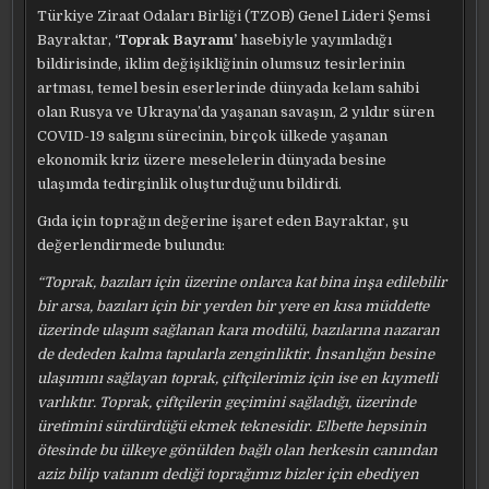
Türkiye Ziraat Odaları Birliği (TZOB) Genel Lideri Şemsi
Bayraktar,
‘Toprak Bayramı’
hasebiyle yayımladığı
bildirisinde, iklim değişikliğinin olumsuz tesirlerinin
artması, temel besin eserlerinde dünyada kelam sahibi
olan Rusya ve Ukrayna’da yaşanan savaşın, 2 yıldır süren
COVID-19 salgını sürecinin, birçok ülkede yaşanan
ekonomik kriz üzere meselelerin dünyada besine
ulaşımda tedirginlik oluşturduğunu bildirdi.
Gıda için toprağın değerine işaret eden Bayraktar, şu
değerlendirmede bulundu:
“Toprak, bazıları için üzerine onlarca kat bina inşa edilebilir
bir arsa, bazıları için bir yerden bir yere en kısa müddette
üzerinde ulaşım sağlanan kara modülü, bazılarına nazaran
de dededen kalma tapularla zenginliktir. İnsanlığın besine
ulaşımını sağlayan toprak, çiftçilerimiz için ise en kıymetli
varlıktır. Toprak, çiftçilerin geçimini sağladığı, üzerinde
üretimini sürdürdüğü ekmek teknesidir. Elbette hepsinin
ötesinde bu ülkeye gönülden bağlı olan herkesin canından
aziz bilip vatanım dediği toprağımız bizler için ebediyen