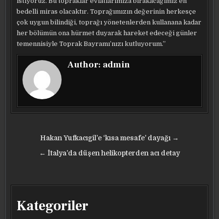
istiyoruz. Bu topraklar evlatlarımıza bırakacağımız en
bedelli miras olacaktır. Toprağımızın değerinin herkesçe
çok uygun bilindiği, toprağı yönetenlerden kullanana kadar
her bölümün ona hürmet duyarak hareket edeceği günler
temennisiyle Toprak Bayramı’nızı kutluyorum.”
Author:
admin
Yazı
Hakan Yufkacıgil’e ‘kısa mesafe’ dayağı →
gezinmesi
← İtalya’da düşen helikopterden acı detay
Kategoriler