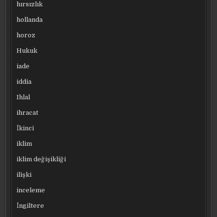
hırsızlık
hollanda
horoz
Hukuk
iade
iddia
Ihlal
ihracat
İkinci
iklim
iklim değişikliği
ilişki
inceleme
İngiltere