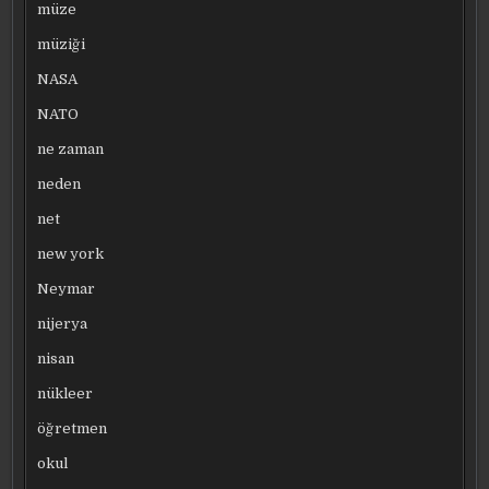
müze
müziği
NASA
NATO
ne zaman
neden
net
new york
Neymar
nijerya
nisan
nükleer
öğretmen
okul