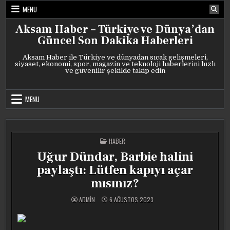
Skip
MENU
to
content
Aksam Haber – Türkiye ve Dünya’dan
Güncel Son Dakika Haberleri
Aksam Haber ile Türkiye ve dünyadan sıcak gelişmeleri,
siyaset, ekonomi, spor, magazin ve teknoloji haberlerini hızlı
ve güvenilir şekilde takip edin
MENU
POSTED
HABER
IN
Uğur Dündar, Barbie halini
paylaştı: Lütfen kapıyı açar
mısınız?
ADMIN
6 AĞUSTOS 2023