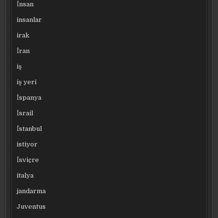
İnsan
insanlar
irak
İran
iş
iş yeri
İspanya
İsrail
İstanbul
istiyor
İsviçre
italya
jandarma
Juventus