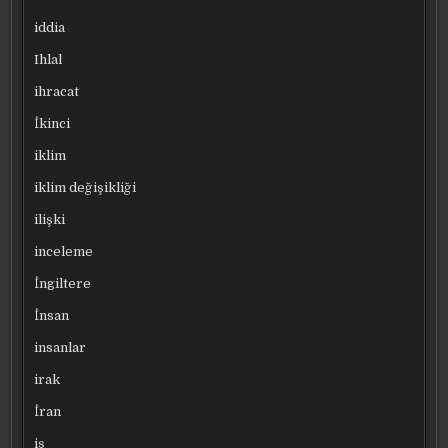
iddia
Ihlal
ihracat
İkinci
iklim
iklim değişikliği
ilişki
inceleme
İngiltere
İnsan
insanlar
irak
İran
iş