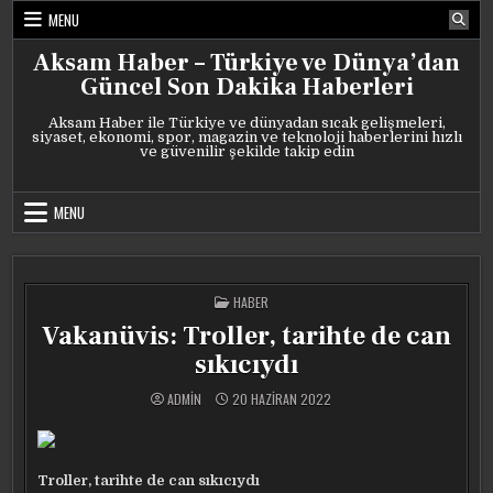
Skip
MENU
to
content
Aksam Haber – Türkiye ve Dünya’dan
Güncel Son Dakika Haberleri
Aksam Haber ile Türkiye ve dünyadan sıcak gelişmeleri,
siyaset, ekonomi, spor, magazin ve teknoloji haberlerini hızlı
ve güvenilir şekilde takip edin
MENU
POSTED
HABER
IN
Vakanüvis: Troller, tarihte de can
sıkıcıydı
ADMIN
20 HAZIRAN 2022
Troller, tarihte de can sıkıcıydı