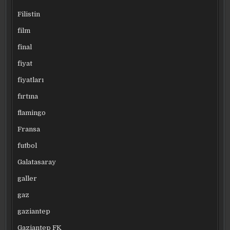
Filistin
film
final
fiyat
fiyatları
fırtına
flamingo
Fransa
futbol
Galatasaray
galler
gaz
gaziantep
Gaziantep FK