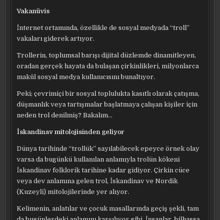
Vakanüvis
İnternet ortamında, özellikle de sosyal medyada “troll”
vakaları giderek artıyor.
Trollerin, toplumsal barışı dijital düzlemde dinamitleyen,
oradan gerçek hayata da bulaşan çirkinlikleri, milyonlarca
makûl sosyal medya kullanıcısını bunaltıyor.
Peki; çevrimiçi bir sosyal toplulukta kasıtlı olarak çatışma,
düşmanlık veya tartışmalar başlatmaya çalışan kişiler için
neden trol denilmiş? Bakalım…
İskandinav mitolojisinden geliyor
Dünya tarihinde “trollük” sayılabilecek epeyce örnek olay
varsa da bugünkü kullanılan anlamıyla trolün kökeni
İskandinav folklorik tarihine kadar gidiyor. Çirkin cüce
veya dev anlamına gelen trol, İskandinav ve Nordik
(Kuzeyli) mitolojilerinde yer alıyor.
Kelimenin, anlatılar ve çocuk masallarında geçiş şekli, tam
da bugünlerdeki anlamını karşılıyor gibi. İnsanlar, bilhassa