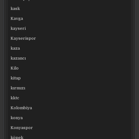
kask
Kavga
kayseri
Kayserispor
kaza
kazancı
Kilo
kitap
kırmızı
kktc
Kolombiya
konya
Konyaspor
köpek