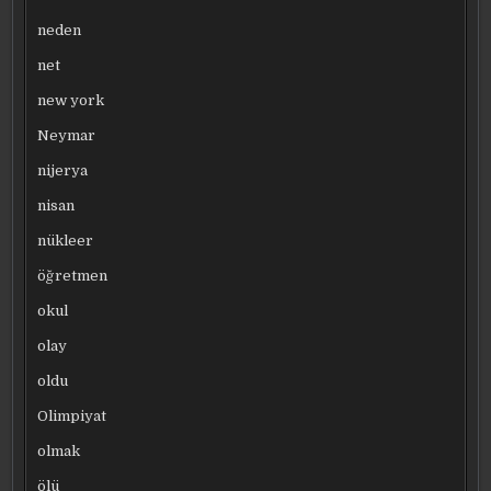
neden
net
new york
Neymar
nijerya
nisan
nükleer
öğretmen
okul
olay
oldu
Olimpiyat
olmak
ölü