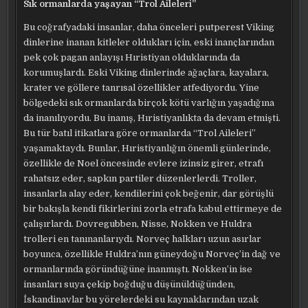
Sık ormanlarda yaşayan “Trol Aileleri”
Bu coğrafyadaki insanlar, daha önceleri putperest Viking
dinlerine inanan kitleler oldukları için, eski inançlarından
pek çok pagan anlayışı Hıristiyan olduklarında da
korumuşlardı. Eski Viking dinlerinde ağaçlara, kayalara,
krater ve göllere tanrısal özellikler atfediyordu. Yine
bölgedeki sık ormanlarda birçok kötü varlığın yaşadığına
da inanılıyordu. Bu inanış, Hıristiyanlıkta da devam etmişti.
Bu tür batıl itikatlara göre ormanlarda “Trol Aileleri”
yaşamaktaydı. Bunlar, Hıristiyanlığın önemli günlerinde,
özellikle de Noel öncesinde evlere izinsiz girer, etrafı
rahatsız eder, sapkın partiler düzenlerlerdi. Troller,
insanlarla alay eder, kendilerini çok beğenir, dar görüşlü
bir bakışla kendi fikirlerini zorla etrafa kabul ettirmeye de
çalışırlardı. Dovregubben, Nisse, Nokken ve Huldra
trolleri en tanınanlarıydı. Norveç halkları uzun asırlar
boyunca, özellikle Huldra’nın güneydoğu Norveç’in dağ ve
ormanlarında göründüğüne inanmıştı. Nokken’in ise
insanları suya çekip boğduğu düşünüldüğünden,
İskandinavlar bu yörelerdeki su kaynaklarından uzak