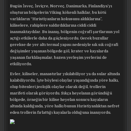
Bugün İsveç, İsviçre, Norveç, Danimarka, Finlandiya’yı
oluşturan bölgelerin Viking kökenli halklar, bu kötü
varlıkların “Hıristiyanların kokusunu aldıklarına”,
kiliselere, rahiplere saldırdıklarına ciddi ciddi
inanmaktaydılar. Bu inanış, bölgenin coğrafî şartlarının yol
açtığı etkilerle daha da güçleniyordu. Gerek buzullar
gerekse de yer altı termal yapısı nedeniyle sık sık coğrafi
değişimler yaşanan bölgede göl, krater ve kayalarda
yaşanan farklılaşmalar, bazen yerleşim yerlerini de
etkiliyordu.
Evler, kiliseler, manastırlar yıkılabiliyor ya da sular altında
kalabiliyordu. İşte böylesi olaylar yaşandığında yöre halkı,
olup bitenleri jeolojik olaylar olarak değil, trollerin
marifeti olarak görüyordu. Sıkça heyelanın göründüğü
bölgede, örneğin bir kilise heyelan sonucu kayaların
altında kaldığında, yöre halkı bunun Hıristiyanlıktan nefret
eden trollerin fırlattığı kayalarla olduğuna inanıyordu.