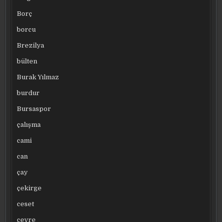
Borç
borcu
Brezilya
bülten
Burak Yılmaz
burdur
Bursaspor
çalışma
cami
can
çay
çekirge
ceset
çevre