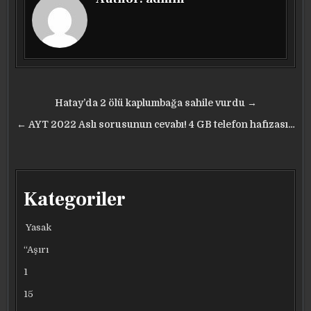
Yazı
Hatay’da 2 ölü kaplumbağa sahile vurdu →
gezinmesi
← AYT 2022 Aslı sorusunun cevabı! 4 GB telefon hafızası…
Kategoriler
Yasak
“Aşırı
1
15