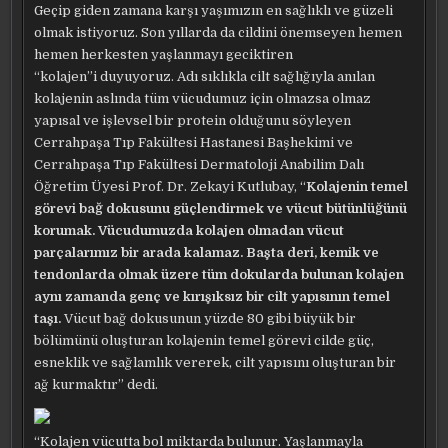
Geçip giden zamana karşı yaşımızın en sağlıklı ve güzeli
olmak istiyoruz. Son yıllarda da cildini önemseyen hemen
hemen herkesten yaşlanmayı geciktiren
“kolajen”i duyuyoruz. Adı sıklıkla cilt sağlığıyla anılan
kolajenin aslında tüm vücudumuz için olmazsa olmaz
yapısal ve işlevsel bir protein olduğunu söyleyen
Cerrahpaşa Tıp Fakültesi Hastanesi Başhekimi ve
Cerrahpaşa Tıp Fakültesi Dermatoloji Anabilim Dalı
Öğretim Üyesi Prof. Dr. Zekayi Kutlubay, “
Kolajenin temel
görevi bağ dokusunu güçlendirmek ve vücut bütünlüğünü
korumak. Vücudumuzda kolajen olmadan vücut
parçalarımız bir arada kalamaz. Başta deri, kemik ve
tendonlarda olmak üzere tüm dokularda bulunan kolajen
aynı zamanda genç ve kırışıksız bir cilt yapısının temel
taşı.
Vücut bağ dokusunun yüzde 80 gibi büyük bir
bölümünü oluşturan kolajenin temel görevi cilde güç,
esneklik ve sağlamlık vererek, cilt yapısını oluşturan bir
ağ kurmaktır” dedi.
“Kolajen vücutta bol miktarda bulunur. Yaşlanmayla