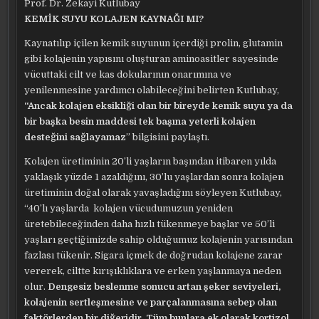
Prof. Dr. Zekayi Kutlubay
KEMİK SUYU KOLAJEN KAYNAĞI MI?
Kaynatılıp içilen kemik suyunun içerdiği prolin, glutamin
gibi kolajenin yapısını oluşturan aminoasitler sayesinde
vücuttaki cilt ve kas dokularının onarımına ve
yenilenmesine yardımcı olabileceğini belirten Kutlubay,
“Ancak kolajen eksikliği olan bir bireyde kemik suyu ya da
bir başka besin maddesi tek başına yeterli kolajen
desteğini sağlayamaz
” bilgisini paylaştı.
Kolajen üretiminin 20’li yaşların başından itibaren yılda
yaklaşık yüzde 1 azaldığını, 30’lu yaşlardan sonra kolajen
üretiminin doğal olarak yavaşladığını söyleyen Kutlubay,
“40’lı yaşlarda kolajen vücudumuzun yeniden
üretebileceğinden daha hızlı tükenmeye başlar ve 50’li
yaşları geçtiğimizde sahip olduğumuz kolajenin yarısından
fazlası tükenir. Sigara içmek de doğrudan kolajene zarar
vererek, ciltte kırışıklıklara ve erken yaşlanmaya neden
olur.
Dengesiz beslenme sonucu artan şeker seviyeleri,
kolajenin sertleşmesine ve parçalanmasına sebep olan
faktörlerden bir diğeridir. Tüm bunlara ek olarak kortizol