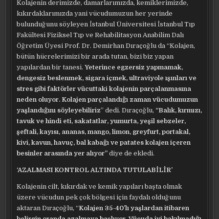
Kolajenin derimizde, damarlarımızda, kemiklerimizde,
kıkırdaklarımızda yani vücudumuzun her yerinde
bulunduğunu söyleyen İstanbul Üniversitesi İstanbul Tıp
Fakültesi Fiziksel Tıp ve Rehabilitasyon Anabilim Dalı
Öğretim Üyesi Prof. Dr. Demirhan Dıraçoğlu da “Kolajen,
bütün hücrelerimizi bir arada tutan, bizi biz yapan
yapılardan bir tanesi.
Yeterince egzersiz yapmamak,
dengesiz beslenmek, sigara içmek, ultraviyole ışınları ve
stres gibi faktörler vücuttaki kolajenin parçalanmasına
neden oluyor. Kolajen parçalandığı zaman vücudumuzun
yaşlandığını söyleyebiliriz
” dedi. Dıraçoğlu,
“Balık, kırmızı,
tavuk ve hindi eti, sakatatlar, yumurta, yeşil sebzeler,
şeftali, kayısı, ananas, mango, limon, greyfurt, portakal,
kivi, kavun, havuç, bal kabağı ve patates kolajen içeren
besinler arasında yer alıyor”
diye de ekledi.
‘AZALMASI KONTROL ALTINDA TUTULABİLİR’
Kolajenin cilt, kıkırdak ve kemik yapıları başta olmak
üzere vücudun pek çok bölgesi için faydalı olduğunu
aktaran Dıraçoğlu, “
Kolajen 35-40’lı yaşlardan itibaren
belirgin oranda azalmaya başlıyor. Vücuda iyi bakılmadığı