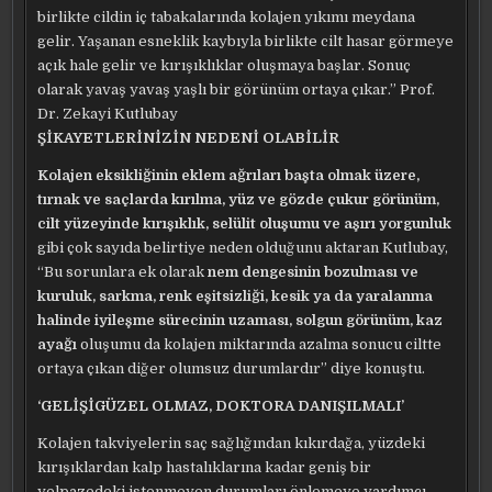
birlikte cildin iç tabakalarında kolajen yıkımı meydana
gelir. Yaşanan esneklik kaybıyla birlikte cilt hasar görmeye
açık hale gelir ve kırışıklıklar oluşmaya başlar. Sonuç
olarak yavaş yavaş yaşlı bir görünüm ortaya çıkar.” Prof.
Dr. Zekayi Kutlubay
ŞİKAYETLERİNİZİN NEDENİ OLABİLİR
Kolajen eksikliğinin eklem ağrıları başta olmak üzere,
tırnak ve saçlarda kırılma, yüz ve gözde çukur görünüm,
cilt yüzeyinde kırışıklık, selülit oluşumu ve aşırı yorgunluk
gibi çok sayıda belirtiye neden olduğunu aktaran Kutlubay,
“Bu sorunlara ek olarak
nem dengesinin bozulması ve
kuruluk, sarkma, renk eşitsizliği, kesik ya da yaralanma
halinde iyileşme sürecinin uzaması, solgun görünüm, kaz
ayağı
oluşumu da kolajen miktarında azalma sonucu ciltte
ortaya çıkan diğer olumsuz durumlardır” diye konuştu.
‘GELİŞİGÜZEL OLMAZ,
DOKTORA DANIŞILMALI’
Kolajen takviyelerin saç sağlığından kıkırdağa, yüzdeki
kırışıklardan kalp hastalıklarına kadar geniş bir
yelpazedeki istenmeyen durumları önlemeye yardımcı