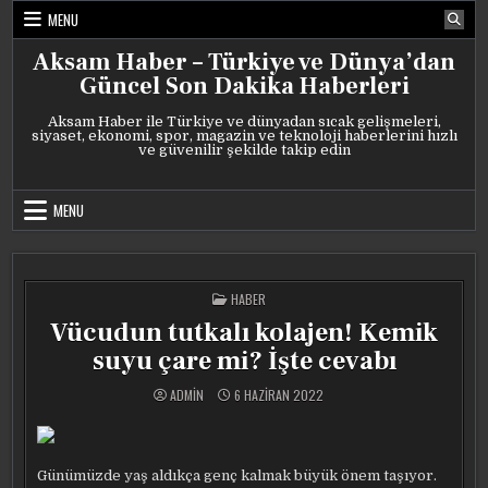
Skip
MENU
to
content
Aksam Haber – Türkiye ve Dünya’dan
Güncel Son Dakika Haberleri
Aksam Haber ile Türkiye ve dünyadan sıcak gelişmeleri,
siyaset, ekonomi, spor, magazin ve teknoloji haberlerini hızlı
ve güvenilir şekilde takip edin
MENU
POSTED
HABER
IN
Vücudun tutkalı kolajen! Kemik
suyu çare mi? İşte cevabı
ADMIN
6 HAZIRAN 2022
Günümüzde yaş aldıkça genç kalmak büyük önem taşıyor.