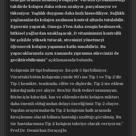
takdirde kolajen daha erken azalıyor, parçalanıyor ve
tükeniyor. Yaşlılık duygusu daha hızlı hissediliyor. Sağlıklı
yaşlananlarda kolajen azalması kontrol altında tutulabilir.
Egzersiz yaparak, Omega 3’ten daha zengin beslenerek,
bitkisel yağlardan uzaklaşarak, D vitaminimizi kontrollü
bir şekilde yüksek tutarak, stresinizi yönetmeyi
öğrenerek kolajen yapımına katkı sunabiliriz. Bu
yapacaklarınızla aynı zamanda yıpranma sürecinizi de
geciktirebilirsiniz”
açıklamasında bulundu.
Kolajenin 28 tipi bulunuyor. En çok 5 tipi biliniyor.
Vücuttaki bütün kolajenin yüzde 90’ı ise Tip 1 ve Tip 2’dir.
Tip 1 kemikte, tendonda, ciltte ve dişlerde, Tip 2 ise eklem
kıkırdağında yer alıyor. Ben bir fizik tedavi uzmanıyım.
Bizim için kıkırdak, kas ve eklemlerdeki kolajen miktarı
daha önemli olduğundan dolayı önceliğimiz Tip 2 oluyor.
Yapılan araştırmalarda Tip 2 kolajenin halk arasında
kireçlenme olarak bilinen hastalığı azalttığı görülmüş. Bu
tür hastalarımıza Tip 2 kolajeni takviye olarak veriyoruz.”
Prof.Dr. Demirhan Dıraçoğlu