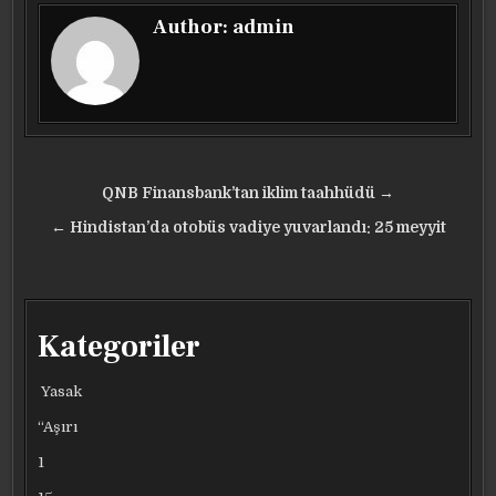
Author:
admin
Yazı
QNB Finansbank’tan iklim taahhüdü →
gezinmesi
← Hindistan’da otobüs vadiye yuvarlandı: 25 meyyit
Kategoriler
Yasak
“Aşırı
1