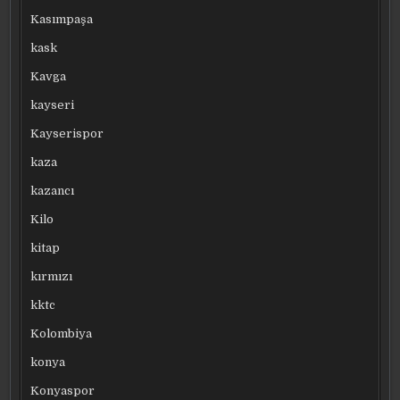
Kasımpaşa
kask
Kavga
kayseri
Kayserispor
kaza
kazancı
Kilo
kitap
kırmızı
kktc
Kolombiya
konya
Konyaspor