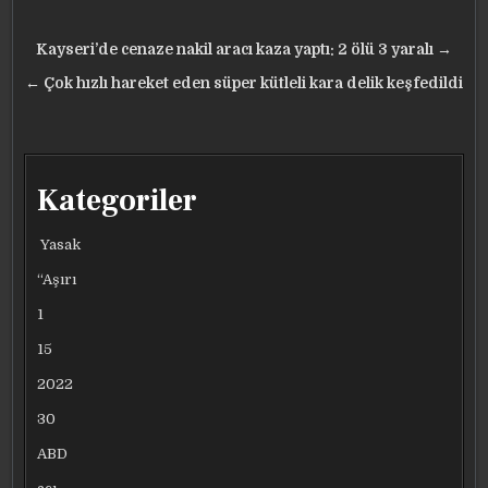
Yazı
Kayseri’de cenaze nakil aracı kaza yaptı: 2 ölü 3 yaralı →
gezinmesi
← Çok hızlı hareket eden süper kütleli kara delik keşfedildi
Kategoriler
Yasak
“Aşırı
1
15
2022
30
ABD