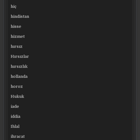
hiç
hindistan
hisse
hizmet
hırsız
Hırsızlar
hırsızlık
hollanda
horoz
Hukuk
iade
iddia
Ihlal
ihracat