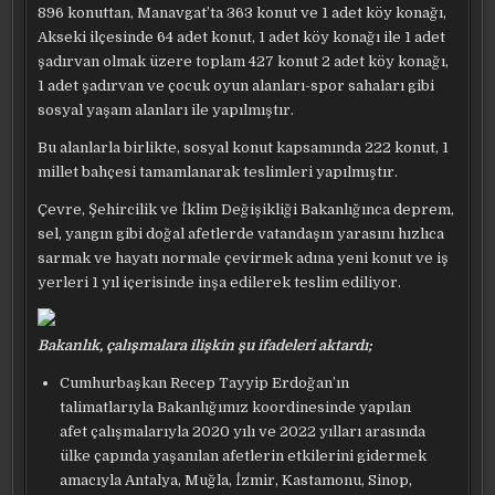
896 konuttan, Manavgat’ta 363 konut ve 1 adet köy konağı,
Akseki ilçesinde 64 adet konut, 1 adet köy konağı ile 1 adet
şadırvan olmak üzere toplam 427 konut 2 adet köy konağı,
1 adet şadırvan ve çocuk oyun alanları-spor sahaları gibi
sosyal yaşam alanları ile yapılmıştır.
Bu alanlarla birlikte, sosyal konut kapsamında 222 konut, 1
millet bahçesi tamamlanarak teslimleri yapılmıştır.
Çevre, Şehircilik ve İklim Değişikliği Bakanlığınca deprem,
sel, yangın gibi doğal afetlerde vatandaşın yarasını hızlıca
sarmak ve hayatı normale çevirmek adına yeni konut ve iş
yerleri 1 yıl içerisinde inşa edilerek teslim ediliyor.
Bakanlık, çalışmalara ilişkin şu ifadeleri aktardı;
Cumhurbaşkan Recep Tayyip Erdoğan’ın
talimatlarıyla Bakanlığımız koordinesinde yapılan
afet çalışmalarıyla 2020 yılı ve 2022 yılları arasında
ülke çapında yaşanılan afetlerin etkilerini gidermek
amacıyla Antalya, Muğla, İzmir, Kastamonu, Sinop,