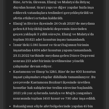
Rize, Artvin, Giresun, Elazığ ve Malatya’da ihtiyaç
duyulan konut, ticari yapı ve diğer yapılar hızla inşa
edilerek vatandaşlara teslimleri gerçekleştirildi ve
afetin etkileri ortadan kaldırıldı.
Elazığ’ın Sivrice ilçesinde 24 Ocak 2020’de meydana
gelen 6,8 büyüklüğündeki depremin üzerinden
geçen yaklaşık 3 yıllık süreçte, Elazığ ve Malatya’da
toplam 33.821 adet konutun inşası tamamlandı.
İzmir’deki 5.061 konut ve ticari bağımsız birimin
inşaatından 4.604 adet konutun yapımı tamamlandı.
23.11.2022 tarihinde meydana gelen Düzce Depremi
sonrası 213 adet birimin üretilmesine yönelik
çalışmalar devam ediyor.
Kastamonu ve Sinop’ta 1265, Rize’de ise 400 konutun
inşaat çalışmaları etaplar dâhilinde tamamlanıyor. Bu
çerçevede Kastamonu Bozkurt ilçesinde üretilen
konutlar hak sahiplerine teslim sürecine başlanıldı.
2021 yılı yaz aylarında Antalya ve Muğla yangınları
sonrasında toplam 1450 konut ve 730 ahır inşa edildi.
Bakanlığımız eliyle afet bölgelerinde yapılan 45 bin