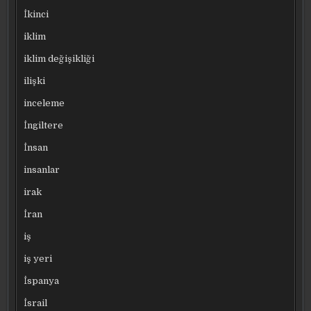
İkinci
iklim
iklim değişikliği
ilişki
inceleme
İngiltere
İnsan
insanlar
irak
İran
iş
iş yeri
İspanya
İsrail