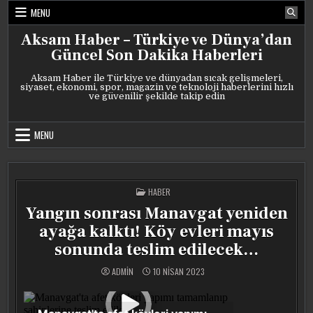
Skip
MENU
to
content
Aksam Haber – Türkiye ve Dünya’dan
Güncel Son Dakika Haberleri
Aksam Haber ile Türkiye ve dünyadan sıcak gelişmeleri,
siyaset, ekonomi, spor, magazin ve teknoloji haberlerini hızlı
ve güvenilir şekilde takip edin
MENU
POSTED
HABER
IN
Yangın sonrası Manavgat yeniden
ayağa kalktı! Köy evleri mayıs
sonunda teslim edilecek…
ADMIN
10 NISAN 2023