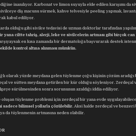
iğine inanılıyor. Karbonat ve limon suyuyla elde edilen karışımı da si
sivilceye diş macunu sürmek, kahve telvesiyle peeling yapmak, lavant
rak kabul ediliyor.
larda olduğu gibi sivilce tedavisi de uzman doktorlar tarafından yapılm
ana ciltte tahriş, alerji, leke ve sivilcelerin artması gibi birçok can 
karşıyaysak en kısa zamanda bir dermatoloğa başvurarak destek isten
 şekilde kontrol altına alınması mümkün.
lı olarak yüzde meydana gelen tüylenme çoğu kişinin çözüm aradığı b
eçal ve sütten meydana getirilen bir kür olduğu söyleniyor. Zerdeçal 
ölgeye sürülmesinden sonra sorununun azaldığı iddia ediliyor.
 oluşan tüylenme problemi için zerdeçal bir yana evde uygulayabilec
sadece bilimsel yollarla çözülebilir.
Aksi halde zerdeçal ve benzeri 
ya da tüylenmenin artmasına neden olabilir.
OR