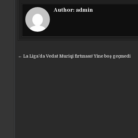
Author:
admin
Yazı
← La Liga’da Vedat Muriqi fırtınası! Yine boş geçmedi
gezinmesi