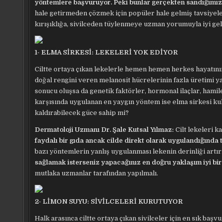
yöntemlere başvuruyor.
Peki bunlar gerçekten sandığımız
hale getirmeden çözmek için popüler hale gelmiş tavsiyele
kırışıklığa, sivilceden tüylenmeye uzman yorumuyla iyi ge
1- ELMA SİRKESİ: LEKELERİ YOK EDİYOR
Ciltte ortaya çıkan lekelerle hemen hemen herkes hayatını
doğal rengini veren melanosit hücrelerinin fazla üretimi y
sonucu oluşsa da genetik faktörler, hormonal ilaçlar, hami
karşısında uygulanan en yaygın yöntem ise elma sirkesi kul
kaldırabilecek güce sahip mi?
Dermatoloji Uzmanı Dr. Şale Kutsal Yılmaz:
Cilt lekeleri k
faydalı bir gıda ancak cilde direkt olarak uygulandığında 
bazı yöntemlerin yanlış uygulanması lekenin derinliği artırı
sağlamak isterseniz yapacağınız en doğru yaklaşım iyi bi
mutlaka uzmanlar tarafından yapılmalı.
2- LİMON SUYU: SİVİLCELERİ KURUTUYOR
Halk arasınca ciltte ortaya çıkan sivilceler için en sık b