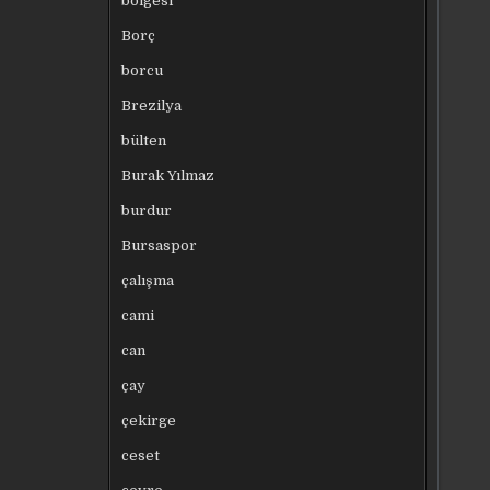
bölgesi
Borç
borcu
Brezilya
bülten
Burak Yılmaz
burdur
Bursaspor
çalışma
cami
can
çay
çekirge
ceset