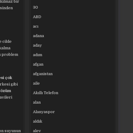
ıkılmaz bir
30
esinden
ABD
acı
adana
 cilde
aday
 kalma
bu problem
adım
afgan
afganistan
esi çok
aile
rkesi gibi
 çözüm
Akıllı Telefon
avileri
alan
Alanyaspor
aldık
alev
mon suyunun