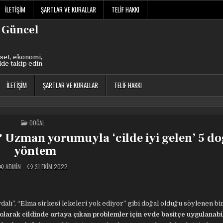
İLETIŞIM
ŞARTLAR VE KURALLAR
TELIF HAKKI
 Güncel
set, ekonomi,
lde takip edin
İLETIŞIM
ŞARTLAR VE KURALLAR
TELIF HAKKI
POSTED
DOĞAL
IN
 Uzman yorumuyla ‘cilde iyi gelen’ 5 do
yöntem
ADMIN
31 EKIM 2022
aydalı”, “Elma sirkesi lekeleri yok ediyor” gibi doğal olduğu söylenen bir
ı olarak cildinde ortaya çıkan problemler için evde basitçe uygulanab