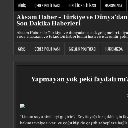
Skip
GIRIŞ
ÇEREZ POLITIKASI
GIZLILIK POLITIKASI
HAKKIMIZDA
to
content
Aksam Haber – Türkiye ve Dünya’dan
Son Dakika Haberleri
Aksam Haber ile Türkiye ve dünyadan sıcak gelişmeleri, siya
spor, magazin ve teknoloji haberlerini hızlı ve güvenilir şeki
GIRIŞ
ÇEREZ POLITIKASI
GIZLILIK POLITIKASI
HAKKIMIZDA
Yapmayan yok peki faydalı mı?
“Limon suyu sivilceyi geçirir”, “Zeytinyağı kırışıklık için f
bakım tavsiyesi var.
Ve çoğu kişi de çeşitli sebeplere bağl