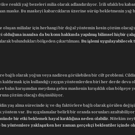
ce renkli yağ bezeleri milia olarak adlandırılıyor. İrili ufaklı bu kaba
nan maske. Bu maskeyi kabarcıkların üzerine sürüp bekletmenin yağ b
 oluşan milialar için herhangi bir doğal yöntemin kesin çözüm olacağı
ici olduğuna inanılsa da bu konu hakkında yapılmış bilimsel hiçbir çal
nılarak bulundukları bölgeden çıkartılması.
Bu işlemi uygulayabilecek te
lere bağlı olarak yoğun veya nadiren görülebilen bir cilt problemi. Cildi
 kaldırmak için kullandığı yaygın yöntemlerden biri her derde deva o
ı ve balın karışımdan meydana gelen maskenin kırışıklık olan bölgeye y
soruna çözüm olacağı düşünülüyor.
ildin yaş alma sürecinde iç ve dış faktörlere bağlı olarak görülen değiş
 yöntem var. Bu uygulamalar belirli bir oranda sorunları azaltabiliyor
nünde bir etki beklemek hayal kırıklığına neden olabilir.
Nitekim zeyt
 bu yöntemlere yaklaşırken her zaman gerçekçi beklentiler içinde o