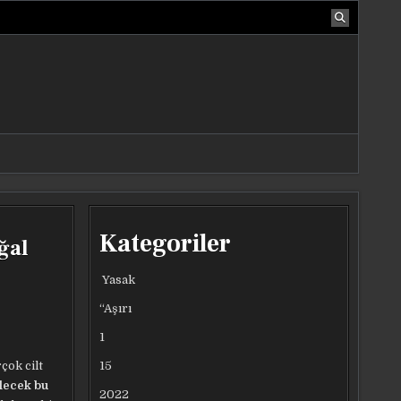
Kategoriler
ğal
Yasak
“Aşırı
1
15
çok cilt
ilecek bu
2022