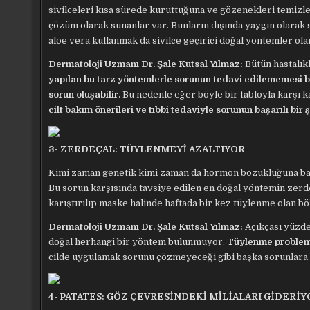
sivilceleri kısa sürede kuruttuğuna ve gözenekleri temizled
çözüm olarak sunanlar var. Bunların dışında yaygın olarak 
aloe vera kullanmak da sivilce geçirici doğal yöntemler ola
Dermatoloji Uzmanı Dr. Şale Kutsal Yılmaz:
Bütün hastalık
yapılan bu tarz yöntemlerle sorunun tedavi edilememesi bir y
sorun oluşabilir.
Bu nedenle eğer böyle bir tabloyla karşı 
cilt bakım önerileri ve tıbbi tedaviyle sorunun başarılı bir
3- ZERDEÇAL: TÜYLENMEYİ AZALTIYOR
Kimi zaman genetik kimi zaman da hormon bozukluğuna bağ
Bu sorun karşısında tavsiye edilen en doğal yöntemin zerd
karıştırılıp maske halinde haftada bir kez tüylenme olan b
Dermatoloji Uzmanı Dr. Şale Kutsal Yılmaz:
Açıkçası yüzde
doğal herhangi bir yöntem bulunmuyor.
Tüylenme problemi 
cilde uygulamak sorunu çözmeyeceği gibi başka sorunlara 
4- PATATES: GÖZ ÇEVRESİNDEKİ MİLİALARI GİDERİY