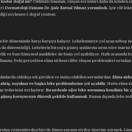
 kadar doğal mı?
Cildimizi tanımak, oluşan sorunları daha da içinden ç
ri
Dermatoloji Uzmanı Dr. Şale Kutsal Yılmaz yorumladı.
İşte cilt lek
ldiği söylenen 5 doğal yöntem.
n bir döneminde karşı karşıya kalıyor. Lekelenmeye yol açan sebep ise
a da düzensizliği. Lekelerin birçoğu güneş ışınlarına uzun süre maruz
lelik ve bazı kimyasal maddeler de buna yol açabiliyor. Halk arasında 
lanımı. Peki gerçekten elma sirkesi ciltte oluşan problemleri ortadan
adınlarda oldukça sık görülen ve inatçı olabilen sorunlardan.
Elma sirk
tahriş, soyulma ve başka leke problemlerine yol açabilir.
Hatta elma si
p tedavisini zorlaştırır.
Bu nedenle eğer leke sorununa kendiniz bir
r güneş koruyucuyu düzenli şekilde kullanmak.
Bunun dışında leke ted
aşvurulan yöntemlerden biri de limon suyunu sivilce üzerine sürmek. Li