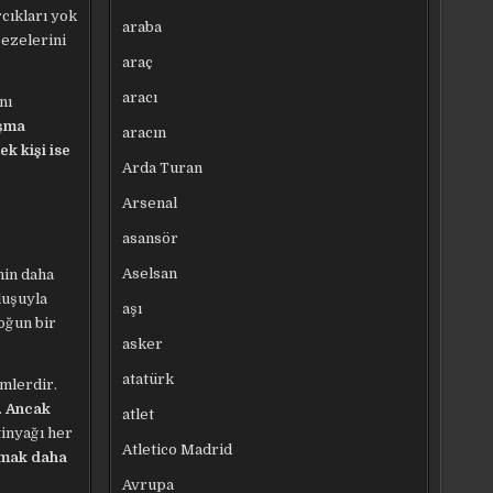
rcıkları yok
araba
ezelerini
araç
aracı
nı
ışma
aracın
k kişi ise
Arda Turan
Arsenal
asansör
Aselsan
nin daha
luşuyla
aşı
oğun bir
asker
atatürk
imlerdir.
.
Ancak
atlet
inyağı her
Atletico Madrid
lmak daha
Avrupa