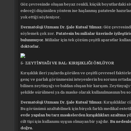
Göz çevresinde oluşan beyaz renkli, küçük boyutlardaki sivil
edeceği düşünülen yöntem ise haşlanmış patatesle hazırla
yok ettiği söyleniyor.
Dermatoloji Uzmanı Dr. Şale Kutsal Yılmaz:
Göz çevresinde
söylemek çok zor.
Patatesin bu milialar üzerinde iyileştir
bulunmuyor.
Milialar için tek çözüm çeşitli aparatlar kulla
doktorlar.
5- ZEYTİNYAĞI VE BAL: KIRIŞIKLIĞI ÖNLÜYOR
Kırışıklık ileri yaşlarda görülen ve çeşitli çevresel faktör
genç ve parlak görünmesini isteyenlerin bu sorunu ortadan
bilinen zeytinyağı ve baldan oluşan bir karışım. Zeytinyağ
şekilde sürülmesi ya da maske olarak kullanılmasının bu 
Dermatoloji Uzmanı Dr. Şale Kutsal Yılmaz:
Kırışıklıklar c
Bu görünümü azaltabilmek için birçok farklı medikal estetik
evde yapılan bu tarz maskelerden kırışıklıkları azaltma yö
cilt tipi için kullanımı uygun olmayan bir yağdır.
Bu nedenle
doğru.