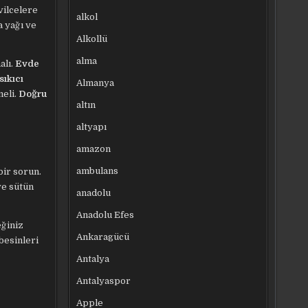
vilcelere
alkol
a yağı ve
Alkollü
alma
alı.
Evde
sıkıcı
Almanya
meli.
Doğru
altın
altyapı
amazon
ambulans
ir sorun.
ve sütün
anadolu
Anadolu Efes
eğiniz
Ankaragücü
besinleri
Antalya
Antalyaspor
Apple