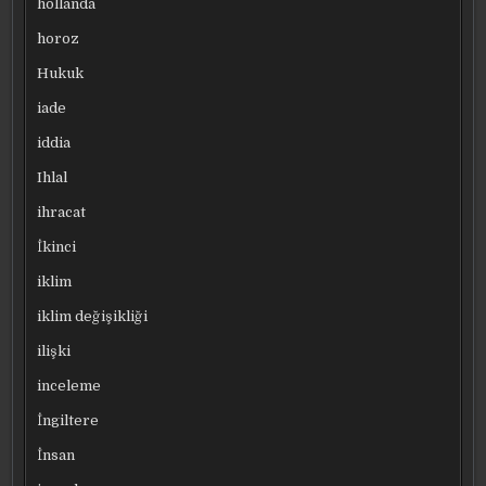
hollanda
horoz
Hukuk
iade
iddia
Ihlal
ihracat
İkinci
iklim
iklim değişikliği
ilişki
inceleme
İngiltere
İnsan