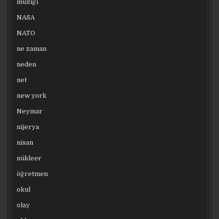
müziği
NASA
NATO
ne zaman
neden
net
new york
Neymar
nijerya
nisan
nükleer
öğretmen
okul
olay