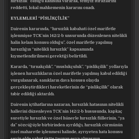
hırsızlık” olduğu kanısına vararak, temyiz itirazlarını
reddetti, lokal mahkemenin kararını onadı.
EYLEMLERİ “PİSLİKÇİLİK”
Dairenin kararında, “hırsızlık kabahati özel marifetle
işlenmişse TCK’nin 142/2-b unsurunda düzenlenen nitelikli
halin kelam konusu olduğu”, özel marifetle yapılmış
hırsızlığın “nitelikli hırsızlık” kapsamında
kıymetlendirilmesi gerektiği belirtildi.
Kararda, “tırnakçılık”, “muslukçuluk”, “pislikçilik” yollarıyla
işlenen hırsızlıkların özel marifetle yapılmış kabul edildiği
vurgulanarak, sanıkların dava konusu olayda
gerçekleştirdikleri hareketlerinin de “pislikçilik” olarak
tabir edildiği aktarıldı.
Dairenin içtihatlarına nazaran, hırsızlık hatasının nitelikli
hallerini düzenleyen TCK’nin 142/2-b hususunda, kapkaç
suretiyle hırsızlık ve özel hünerle hırsızlık fiillerinin, “ya
da” sözcüğüyle birbirinden ayrıldığı, hırsızlık cürmünün
özel maharetle işlenmesi halinde, ayrıyeten hata konusu
şeyin elde yahut üstte taşınan eşya olmasının