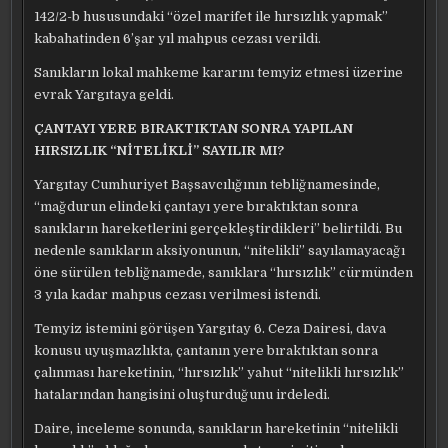
142/2-b hususundaki “özel marifet ile hırsızlık yapmak”
kabahatinden 6’şar yıl mahpus cezası verildi.
Sanıkların lokal mahkeme kararını temyiz etmesi üzerine
evrak Yargıtaya geldi.
ÇANTAYI YERE BIRAKTIKTAN SONRA YAPILAN
HIRSIZLIK “NİTELİKLİ” SAYILIR MI?
Yargıtay Cumhuriyet Başsavcılığının tebliğnamesinde,
“mağdurun elindeki çantayı yere bıraktıktan sonra
sanıkların hareketlerini gerçekleştirdikleri” belirtildi. Bu
nedenle sanıkların aksiyonunun, “nitelikli” sayılamayacağı
öne sürülen tebliğnamede, sanıklara “hırsızlık” cürmünden
3 yıla kadar mahpus cezası verilmesi istendi.
Temyiz istemini görüşen Yargıtay 6. Ceza Dairesi, dava
konusu uyuşmazlıkta, çantanın yere bıraktıktan sonra
çalınması hareketinin, “hırsızlık” yahut “nitelikli hırsızlık”
hatalarından hangisini oluşturduğunu irdeledi.
Daire, inceleme sonunda, sanıkların hareketinin “nitelikli