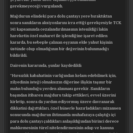
gerekmeyeceği vurgulandı.
Mağdurun elindeki para dolu çantayı yere bıraktıktan
sonra sanıkların aksiyonlarını icra ettiği gerekçesiyle TCK
141 kapsamında cezalandırılmasının istenildiği lakin
hareketin özel maharet ile işlendiğine işaret edilen
kararda, bu sebeple çalınan eşyanın elde yahut kişinin
üstünde olup olmadığının bir değerinin bulunmadığı
bildirildi.
Dairenin kararında, şunlar kaydedildi:
“Hırsızlık kabahatinin varlığından kelam edebilmek için,
zilyedinin isteği olmaksızın diğerine ilişkin taşınır bir
malın bulunduğu yerden alınması gerekir. Sanıkların
başından itibaren mağduru takip ettikleri, evvel üzerini
kirletip, sonra da yardım ediyormuş üzere davranarak
dikkatini dağıttıkları, özel hünerle hazırladıkları mizansen
sonucunda mağdurun ihtimamla muhafazaya çalıştığı içi
para dolu çantayı çaldıkları anlaşıldığından birinci derece
mahkemesinin türel nitelendirmesinin adap ve kanuna