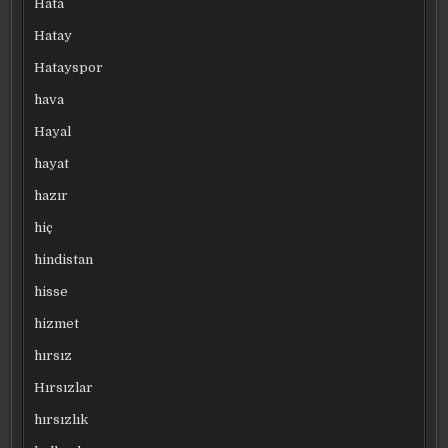
Hata
Hatay
Hatayspor
hava
Hayal
hayat
hazır
hiç
hindistan
hisse
hizmet
hırsız
Hırsızlar
hırsızlık