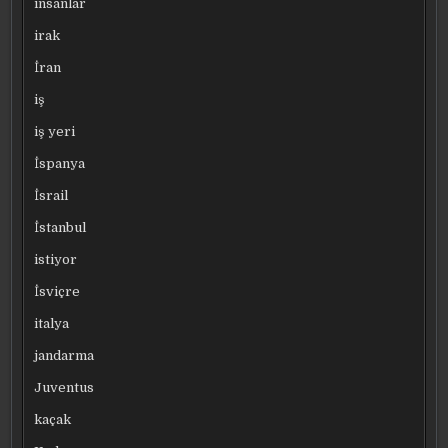
insanlar
irak
İran
iş
iş yeri
İspanya
İsrail
İstanbul
istiyor
İsviçre
italya
jandarma
Juventus
kaçak