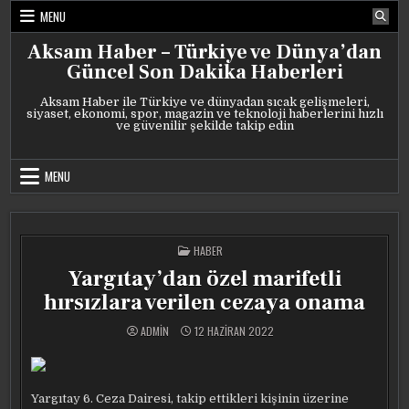
Skip
MENU
to
content
Aksam Haber – Türkiye ve Dünya’dan
Güncel Son Dakika Haberleri
Aksam Haber ile Türkiye ve dünyadan sıcak gelişmeleri,
siyaset, ekonomi, spor, magazin ve teknoloji haberlerini hızlı
ve güvenilir şekilde takip edin
MENU
POSTED
HABER
IN
Yargıtay’dan özel marifetli
hırsızlara verilen cezaya onama
ADMIN
12 HAZIRAN 2022
Yargıtay 6. Ceza Dairesi, takip ettikleri kişinin üzerine