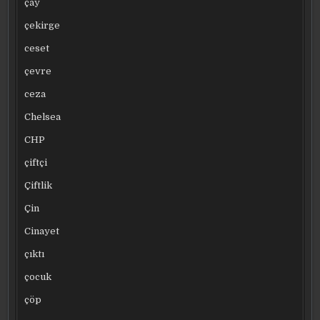
çay
çekirge
ceset
çevre
ceza
Chelsea
CHP
çiftçi
Çiftlik
Çin
Cinayet
çıktı
çocuk
çöp