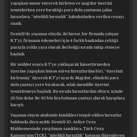
yapışkan unsur sürerek kirleten ve mağdur üzerini
temizlerken yere bıraktığı para dolu çantasını çalan
hırsızlara, “nitelikli hırsızlık” kabahatinden verilen cezayı
onadı.
Denizli’de yaşanan olayda, iki hırsız, bir firmada çalışan
R.T’yi, firmanın ödemeleri için 4 farklı bankadan çektiği
parayla yolda yaya olarak ilerlediği sırada takip etmeye
başladı.
Bir mühlet sonra R.T’ye yaklaşarak hissettirmeden
üzerine yapışkan husus süren hırsızlardan biri, “üzeriniz
kirlenmiş” diyerek R.T’yi uyardı. Mağdur, elindeki para
dolu çantayı yere bırakarak, ıslak mendille üzerini
temizlemeye başladı. Bu sırada hırsızlardan oburu, içinde
20 bin dolar ile 30 bin lira bulunan çantayı alarak kayıplara
karıştı.
Yaşanan olayın akabinde kimlikleri tespit edilen hırsızlar
hakkında dava açıldı. Denizli 10. Asliye Ceza
Mahkemesinde yargılanan sanıklara, Türk Ceza
Kanunu’nun (TCK), “nitelikli hırsızlık” hatasını düzenleyen