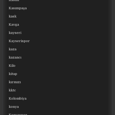
Kasımpaşa
kask
Kavga
kayseri
Kayserispor
kaza
kazancı
Kilo
kitap
kırmızı
kktc
Kolombiya
konya
Konyaspor