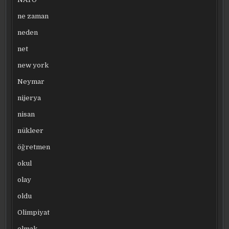
ne zaman
neden
net
new york
Neymar
nijerya
nisan
nükleer
öğretmen
okul
olay
oldu
Olimpiyat
olmak