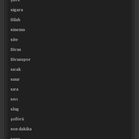
sigara
Silah
sinema
site
Sivas
Sivasspor
sıcak
sınır
sıra
sıvı
slug
şoförü
son dakika
soru