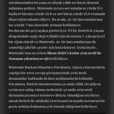
sürülmesinden bu yana en düşük yıllık sevkiyat dönemi
anlamına geliyor. Nintendo ayrıca net satışların yüzde 9,5,
faaliyet kârının yüzde 10,8 ve net kârın yüzde 21,4 oranında
düşeceğini tahmin ediyor. Bu arada, Ar-Ge harcamalarının
ise yüzde 7’nin üzerinde artması bekleniyor.
Bu durum iki şeyi açıkça gösteriyor: FY24, Switch’in yaşam
döngüsünde aşağı doğru (haklı olarak sistem 7. yıla giriyor)
bir eğim olacak ve Nintendo, Ar-Ge harcamalarının da
yansıttığı gibi bir şeyler için hazırlanıyor. Dolayısıyla ,
Nintendo’nun en erken
Nisan 2024’e kadar yeni nesil bir
donanım çıkarmayacağı
belirtiliyor.
Nintendo Başkanı Shuntaro Furukawa, Japon yatırımcılarla
yaptığı bir soru-cevap görüşmesinde yeni nesil
donanımlar hakkında da kısa açıklamalarda bulundu.
Furukawa, Switch ekosisteminin şu anda yıllık 114 milyon
oyuncuya sahip olması nedeniyle şu anda yeni nesil
donanımı piyasaya sürmeye ihtiyaç olmadığını söylüyor,
ancak Switch ile ufuktaki yeni konsol arasında sorunsuz bir
geçiş noktası bulmanın çok önemli olduğunu belirtiyor.