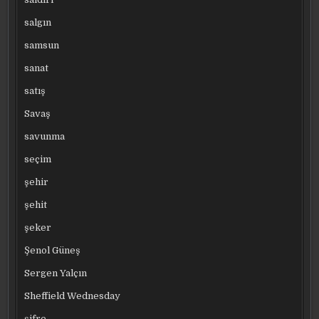
salgın
samsun
sanat
satış
Savaş
savunma
seçim
şehir
şehit
şeker
Şenol Güneş
Sergen Yalçın
Sheffield Wednesday
şifre