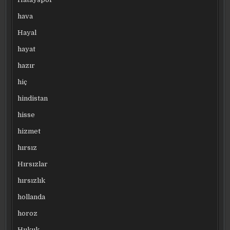
hava
Hayal
hayat
hazır
hiç
hindistan
hisse
hizmet
hırsız
Hırsızlar
hırsızlık
hollanda
horoz
Hukuk