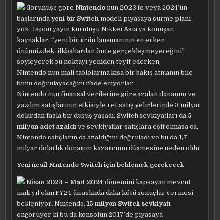
Görünüşe göre
Nintendo
‘nun 2023’te veya 2024’ün
başlarında
yeni bir Switch
modeli piyasaya sürme planı
yok. Japon yayın kuruluşu Nikkei Asia’ya konuşan
kaynaklar, “yeni bir ürün lansmanının en erken
önümüzdeki ilkbahardan önce gerçekleşmeyeceğini”
söyleyerek bu noktayı yeniden teyit ederken,
Nintendo’nun mali tablolarına kısa bir bakış atmanın bile
bunu doğrulayacağını ifade ediyorlar.
Nintendo’nun finansal verilerine göre azalan donanım ve
yazılım satışlarının etkisiyle net satış gelirlerinde 3 milyar
dolardan fazla bir düşüş yaşadı. Switch sevkiyatları da
5
milyon adet azaldı
ve sevkiyatlar satışlara eşit olmasa da,
Nintendo satışların da azaldığını doğruladı ve bu da 1,7
milyar dolarlık donanım kazancının düşmesine neden oldu.
Yeni nesil Nintendo Switch için beklemek gerekecek
Nisan 2023 – Mart 2024
dönemini kapsayan mevcut
mali yıl olan FY24’ün aslında daha kötü sonuçlar vermesi
bekleniyor. Nintendo,
15 milyon Switch sevkiyatı
öngörüyor ki bu da konsolun 2017’de piyasaya