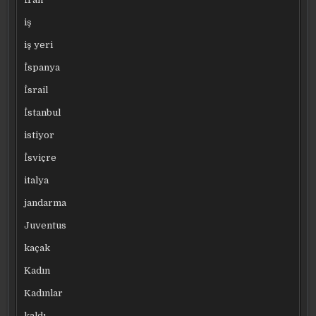
iş
iş yeri
İspanya
İsrail
İstanbul
istiyor
İsviçre
italya
jandarma
Juventus
kaçak
Kadın
Kadınlar
kaldı