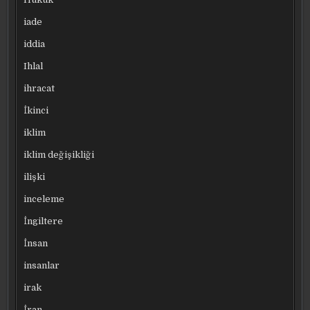
iade
iddia
Ihlal
ihracat
İkinci
iklim
iklim değişikliği
ilişki
inceleme
İngiltere
İnsan
insanlar
irak
İran