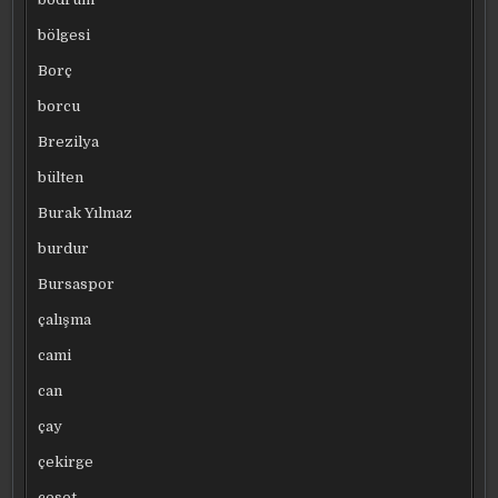
bölgesi
Borç
borcu
Brezilya
bülten
Burak Yılmaz
burdur
Bursaspor
çalışma
cami
can
çay
çekirge
ceset