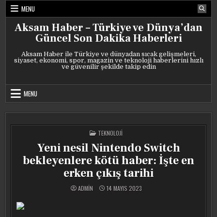
Skip
MENU
to
content
Aksam Haber – Türkiye ve Dünya’dan
Güncel Son Dakika Haberleri
Aksam Haber ile Türkiye ve dünyadan sıcak gelişmeleri,
siyaset, ekonomi, spor, magazin ve teknoloji haberlerini hızlı
ve güvenilir şekilde takip edin
MENU
POSTED
TEKNOLOJI
IN
Yeni nesil Nintendo Switch
bekleyenlere kötü haber: İşte en
erken çıkış tarihi
ADMIN
14 MAYIS 2023