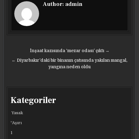
Author:
admin
Yazı
İnşaat kazısında ‘mezar odası’ çıktı →
gezinmesi
← Diyarbakır’daki bir binanın çatısında yakılan mangal,
yangına neden oldu
Kategoriler
Yasak
“Aşırı
1