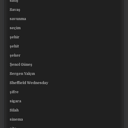
satış
Savaş
savunma
seçim
şehir
şehit
şeker
Şenol Güneş
Sergen Yalçın
Sheffield Wednesday
şifre
sigara
Silah
sinema