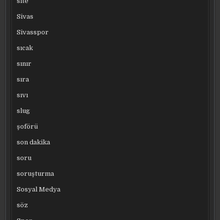
site
Sivas
Sivasspor
sıcak
sınır
sıra
sıvı
slug
şoförü
son dakika
soru
soruşturma
Sosyal Medya
söz