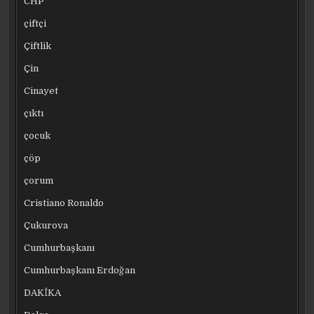
CHP
çiftçi
Çiftlik
Çin
Cinayet
çıktı
çocuk
çöp
çorum
Cristiano Ronaldo
Çukurova
Cumhurbaşkanı
Cumhurbaşkanı Erdoğan
DAKİKA