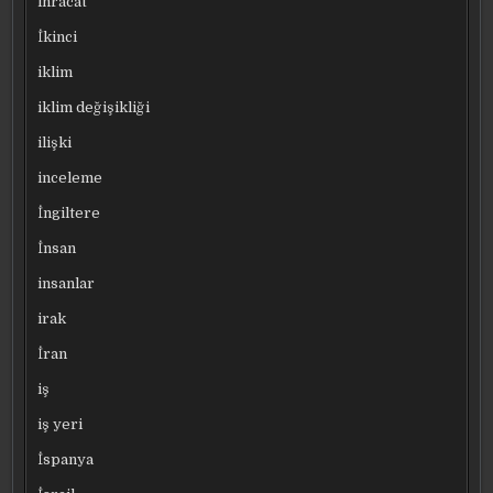
ihracat
İkinci
iklim
iklim değişikliği
ilişki
inceleme
İngiltere
İnsan
insanlar
irak
İran
iş
iş yeri
İspanya