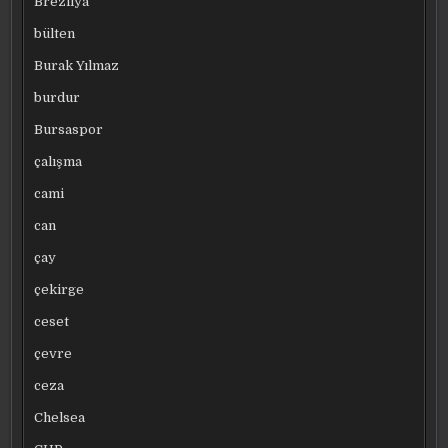
Brezilya
bülten
Burak Yılmaz
burdur
Bursaspor
çalışma
cami
can
çay
çekirge
ceset
çevre
ceza
Chelsea