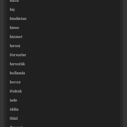
hazır
hiç
hindistan
hisse
hizmet
hırsız
Hırsızlar
hırsızlık
hollanda
horoz
Hukuk
iade
iddia
Ihlal