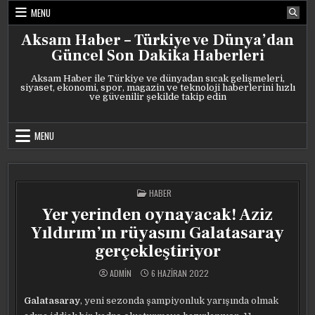
Skip
MENU
to
content
Aksam Haber – Türkiye ve Dünya’dan
Güncel Son Dakika Haberleri
Aksam Haber ile Türkiye ve dünyadan sıcak gelişmeleri,
siyaset, ekonomi, spor, magazin ve teknoloji haberlerini hızlı
ve güvenilir şekilde takip edin
MENU
POSTED
HABER
IN
Yer yerinden oynayacak! Aziz
Yıldırım’ın rüyasını Galatasaray
gerçekleştiriyor
ADMIN
6 HAZIRAN 2022
Galatasaray
, yeni sezonda şampiyonluk yarışında olmak