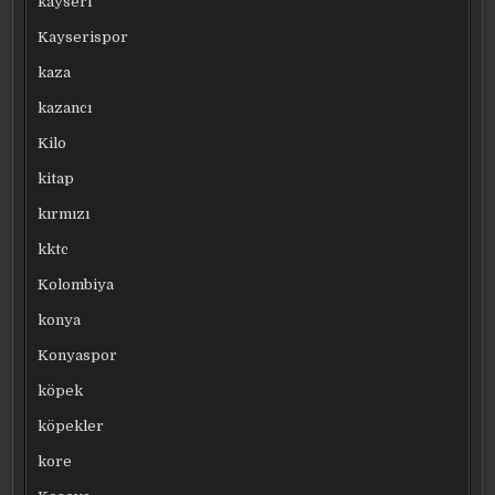
kayseri
Kayserispor
kaza
kazancı
Kilo
kitap
kırmızı
kktc
Kolombiya
konya
Konyaspor
köpek
köpekler
kore