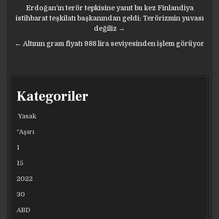
Yazı
Erdoğan’ın terör tepkisine yanıt bu kez Finlandiya
gezinmesi
istihbarat teşkilatı başkanından geldi: Terörizmin yuvası
değiliz →
← Altının gram fiyatı 988 lira seviyesinden işlem görüyor
Kategoriler
Yasak
“Aşırı
1
15
2022
30
ABD