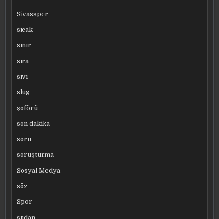
Sivasspor
sıcak
sınır
sıra
sıvı
slug
şoförü
son dakika
soru
soruşturma
Sosyal Medya
söz
Spor
sudan