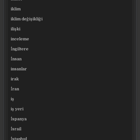
iklim
iklim değişikliği
ilişki
inceleme
İngiltere
İnsan
insanlar
irak
İran
iş
iş yeri
İspanya
İsrail
İstanbul