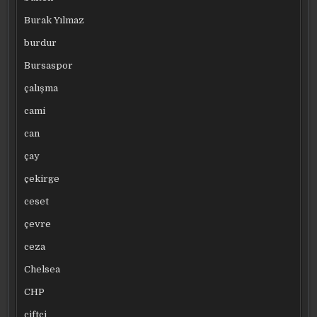
Burak Yılmaz
burdur
Bursaspor
çalışma
cami
can
çay
çekirge
ceset
çevre
ceza
Chelsea
CHP
çiftçi