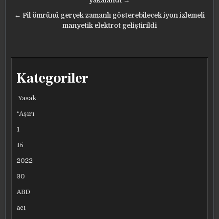
gezinmesi
yakalandı →
← Pil ömrünü gerçek zamanlı gösterebilecek iyon izlemeli
manyetik elektrot geliştirildi
Kategoriler
Yasak
“Aşırı
1
15
2022
30
ABD
acı