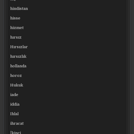
hindistan
hisse
hizmet
hırsız
Hırsızlar
hırsızlık
hollanda
horoz
Hukuk
iade
iddia
Ihlal
ihracat
İkinci