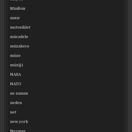
Minibüs
mısır
motosiklet
mücadele
müzakere
müze
müziği
NASA
NATO
ne zaman
neden
net
new york
Neymar