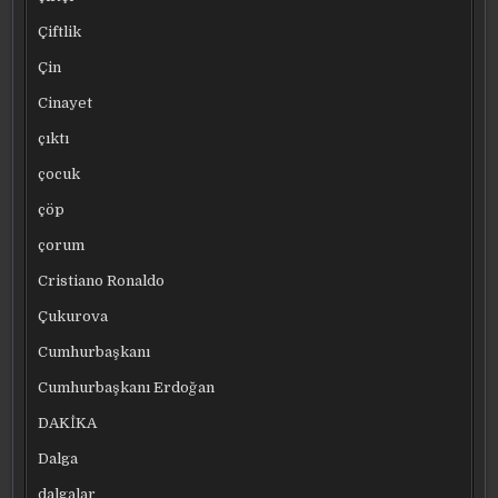
Çiftlik
Çin
Cinayet
çıktı
çocuk
çöp
çorum
Cristiano Ronaldo
Çukurova
Cumhurbaşkanı
Cumhurbaşkanı Erdoğan
DAKİKA
Dalga
dalgalar