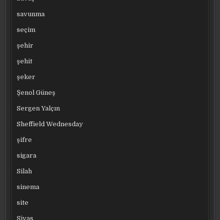
savunma
seçim
şehir
şehit
şeker
Şenol Güneş
Sergen Yalçın
Sheffield Wednesday
şifre
sigara
Silah
sinema
site
Sivas