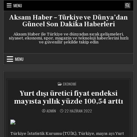
Skip
MENU
to
content
Aksam Haber – Türkiye ve Dünya’dan
Güncel Son Dakika Haberleri
Aksam Haber ile Türkiye ve dünyadan sıcak gelişmeleri,
siyaset, ekonomi, spor, magazin ve teknoloji haberlerini hızlı
ve güvenilir şekilde takip edin
MENU
POSTED
EKONOMI
IN
Yurt dışı üretici fiyat endeksi
mayısta yıllık yüzde 100,54 arttı
ADMIN
22 HAZIRAN 2022
Türkiye İstatistik Kurumu (TÜİK), Türkiye, mayıs ayı Yurt