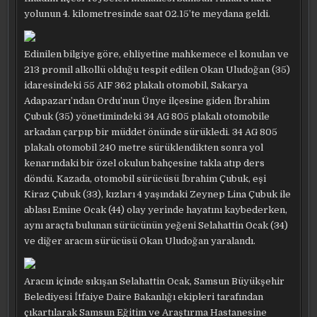
yolunun 4. kilometresinde saat 02.15’te meydana geldi.
Edinilen bilgiye göre, ehliyetine mahkemece el konulan ve
213 promil alkollü olduğu tespit edilen Okan Uludoğan (35)
idaresindeki 55 AIF 362 plakalı otomobil, Sakarya
Adapazarı’ndan Ordu’nun Ünye ilçesine giden İbrahim
Çubuk (35) yönetimindeki 34 AG 805 plakalı otomobile
arkadan çarpıp bir müddet önünde sürükledi. 34 AG 805
plakalı otomobil 240 metre sürüklendikten sonra yol
kenarındaki bir özel okulun bahçesine takla atıp ders
döndü. Kazada, otomobil sürücüsü İbrahim Çubuk, eşi
Kiraz Çubuk (33), kızları 4 yaşındaki Zeynep Lina Çubuk ile
ablası Emine Ocak (44) olay yerinde hayatını kaybederken,
aynı araçta bulunan sürücünün yeğeni Selahattin Ocak (34)
ve diğer aracın sürücüsü Okan Uludoğan yaralandı.
Aracın içinde sıkışan Selahattin Ocak, Samsun Büyükşehir
Belediyesi İtfaiye Daire Bakanlığı ekipleri tarafından
çıkartılarak Samsun Eğitim ve Araştırma Hastanesine