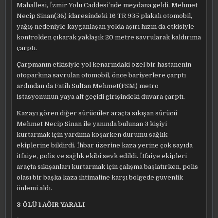
Mahallesi, İzmir Yolu Caddesi’nde meydana geldi. Mehmet
Necip Sinan(36) idaresindeki 16 TR 935 plakalı otomobil,
yağış nedeniyle kayganlaşan yolda aşırı hızın da etkisiyle
kontrolden çıkarak yaklaşık 20 metre savrularak kaldırıma
çarptı.
Çarpmanın etkisiyle yol kenarındaki özel bir hastanenin
otoparkına savrulan otomobil, önce bariyerlere çarptı
ardından da Fatih Sultan Mehmet(FSM) metro
istasyonunun yaya alt geçidi girişindeki duvara çarptı.
Kazayı gören diğer sürücüler araçta sıkışan sürücü
Mehmet Necip Sinan ile yanında bulunan 3 kişiyi
kurtarmak için yardıma koşarken durumu sağlık
ekiplerine bildirdi. İhbar üzerine kaza yerine çok sayıda
itfaiye, polis ve sağlık ekibi sevk edildi. İtfaiye ekipleri
araçta sıkışanları kurtarmak için çalışma başlatırken, polis
olası bir başka kaza ihtimaline karşı bölgede güvenlik
önlemi aldı.
3 ÖLÜ 1 AĞIR YARALI