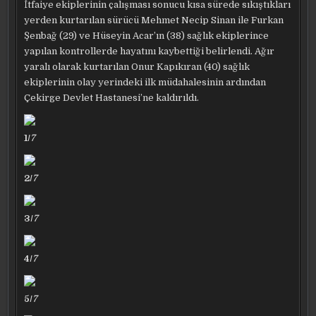
İtfaiye ekiplerinin çalışması sonucu kısa sürede sıkıştıkları
yerden kurtarılan sürücü Mehmet Necip Sinan ile Furkan
Şenbağ (29) ve Hüseyin Acar’ın (38) sağlık ekiplerince
yapılan kontrollerde hayatını kaybettiği belirlendi. Ağır
yaralı olarak kurtarılan Onur Kapıkıran (40) sağlık
ekiplerinin olay yerindeki ilk müdahalesinin ardından
Çekirge Devlet Hastanesi’ne kaldırıldı.
1/
7
2/
7
3/
7
4/
7
5/
7