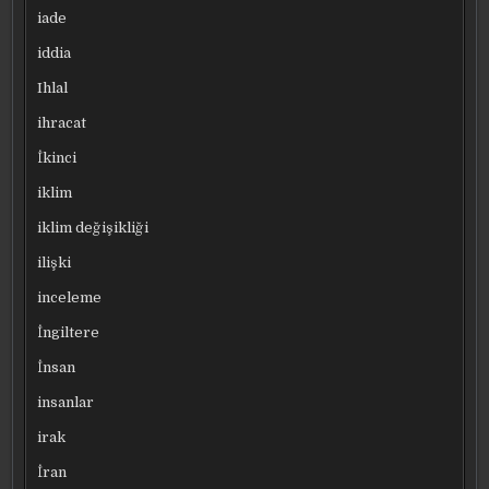
iade
iddia
Ihlal
ihracat
İkinci
iklim
iklim değişikliği
ilişki
inceleme
İngiltere
İnsan
insanlar
irak
İran