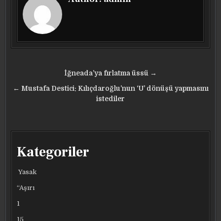
Yazı
İğneada’ya fırlatma üssü →
gezinmesi
← Mustafa Destici: Kılıçdaroğlu’nun ‘U’ dönüşü yapmasını
istediler
Kategoriler
Yasak
“Aşırı
1
15