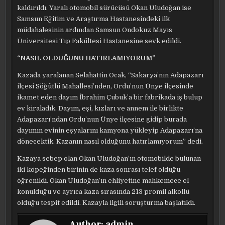
kaldırıldı. Yaralı otomobil sürücüsü Okan Uludoğan ise
Samsun Eğitim ve Araştırma Hastanesindeki ilk
müdahalesinin ardından Samsun Ondokuz Mayıs
Üniversitesi Tıp Fakültesi Hastanesine sevk edildi.
“NASIL OLDUĞUNU HATIRLAMIYORUM”
Kazada yaralanan Selahattin Ocak, “Sakarya’nın Adapazarı
ilçesi Söğütlü Mahallesi’nden, Ordu’nun Ünye ilçesinde
ikamet eden dayım İbrahim Çubuk’a bir fabrikada iş bulup
ev kiraladık. Dayım, eşi, kızları ve annem ile birlikte
Adapazarı’ndan Ordu’nun Ünye ilçesine gidip burada
dayımın evinin eşyalarını kamyona yükleyip Adapazarı’na
dönecektik. Kazanın nasıl olduğunu hatırlamıyorum” dedi.
Kazaya sebep olan Okan Uludoğan’ın otomobilde bulunan
iki köpeğinden birinin de kaza sonrası telef olduğu
öğrenildi. Okan Uludoğan’ın ehliyetine mahkemece el
konulduğu ve ayrıca kaza sırasında 213 promil alkollü
olduğu tespit edildi. Kazayla ilgili soruşturma başlatıldı.
Author:
admin