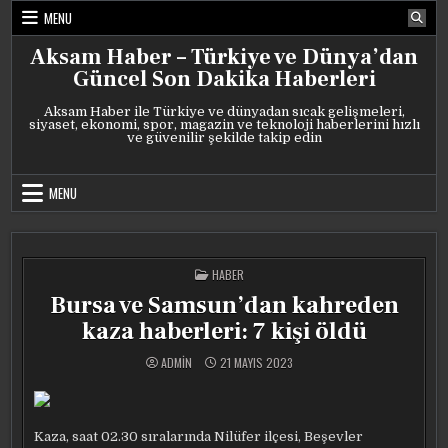
Skip
MENU
to
content
Aksam Haber – Türkiye ve Dünya’dan
Güncel Son Dakika Haberleri
Aksam Haber ile Türkiye ve dünyadan sıcak gelişmeleri,
siyaset, ekonomi, spor, magazin ve teknoloji haberlerini hızlı
ve güvenilir şekilde takip edin
MENU
POSTED
HABER
IN
Bursa ve Samsun’dan kahreden
kaza haberleri: 7 kişi öldü
ADMIN
21 MAYIS 2023
Kaza, saat 02.30 sıralarında Nilüfer ilçesi, Beşevler