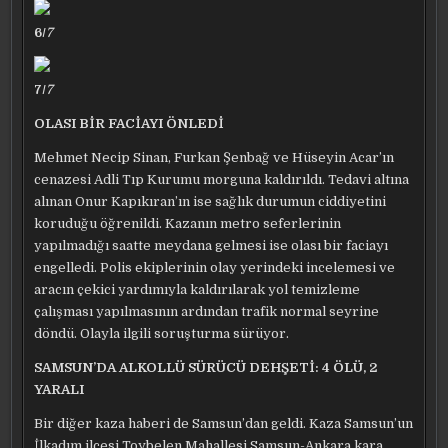
6/
7
7/
7
OLASI BİR FACİAYI ÖNLEDİ
Mehmet Necip Sinan, Furkan Şenbağ ve Hüseyin Acar’ın
cenazesi Adli Tıp Kurumu morguna kaldırıldı. Tedavi altına
alınan Onur Kapıkıran’ın ise sağlık durumun ciddiyetini
koruduğu öğrenildi. Kazanın metro seferlerinin
yapılmadığı saatte meydana gelmesi ise olası bir faciayı
engelledi. Polis ekiplerinin olay yerindeki incelemesi ve
aracın çekici yardımıyla kaldırılarak yol temizleme
çalışması yapılmasının ardından trafik normal seyrine
döndü. Olayla ilgili soruşturma sürüyor.
SAMSUN’DA ALKOLLÜ SÜRÜCÜ DEHŞETİ: 4 ÖLÜ, 2
YARALI
Bir diğer kaza haberi de Samsun’dan geldi. Kaza Samsun’un
İlkadım ilçesi Toybelen Mahallesi Samsun-Ankara kara