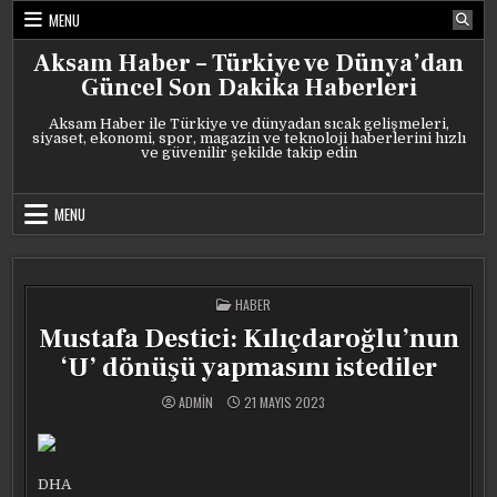
Skip
MENU
to
content
Aksam Haber – Türkiye ve Dünya’dan
Güncel Son Dakika Haberleri
Aksam Haber ile Türkiye ve dünyadan sıcak gelişmeleri,
siyaset, ekonomi, spor, magazin ve teknoloji haberlerini hızlı
ve güvenilir şekilde takip edin
MENU
POSTED
HABER
IN
Mustafa Destici: Kılıçdaroğlu’nun
‘U’ dönüşü yapmasını istediler
ADMIN
21 MAYIS 2023
DHA