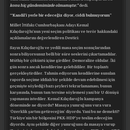
konu hiç gündemimizde olmamıştır.”
dedi.
“‘Kandil’i yerle bir edeceğiz diyor, ciddi bulmuyorum”
Millet İttifakı Cumhurbaşkanı Adayı Kemal
Kılıçdaroğlu’nun yeni seçim politikası ve terör hakkındaki
açıklamalarını değerlendiren Destici:
Sayın Kılıçdaroğlu ve yedili masa seçim sonuçlarından
sonra biliyorsunuz belli bir süre seslerini çıkartamadılar.
Müthiş bir çöküntü içine girdiler. Demoralize oldular. İki
gün sonra ancak kendilerine gelebildiler. Bir toplantı
gerçekleştirdiler. Tahmin ediyorum kendilerine sunulan
raporda seçime iddialı bir şekilde devam edebilmesi için
geçmişte söylediği bazı şeyleri tekrarlamaması, bunun
karşısında, bunun tam tersine söylemesi yani bir U dönüşü
yapmasını istediler. Kemal Kılıçdaroğlu kampanya
döneminde ne diyordu? Masaya yumruğunu vura vura
‘Özerklik şartını getireceğim’ diyordu. Yani bu ne demekti?
Türkiye’nin bir bölgesini PKK-HDP’ye teslim edeceğim
diyordu. Aynı şekilde diğer yumruğunu da masaya vurup