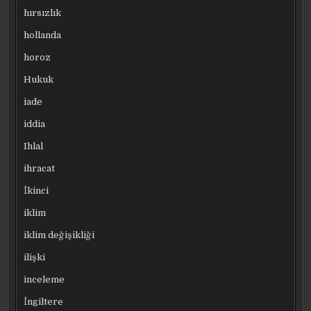
hırsızlık
hollanda
horoz
Hukuk
iade
iddia
Ihlal
ihracat
İkinci
iklim
iklim değişikliği
ilişki
inceleme
İngiltere