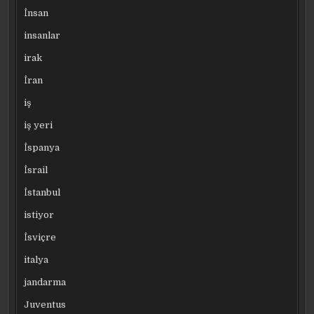
İnsan
insanlar
irak
İran
iş
iş yeri
İspanya
İsrail
İstanbul
istiyor
İsviçre
italya
jandarma
Juventus