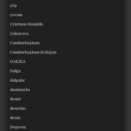
çöp
çorum
Cristiano Ronaldo
Çukurova
Cumhurbaşkanı
Cumhurbaşkanı Erdoğan
DAKİKA
Dalga
dalgalar
danimarka
demir
denetim
deniz
Deprem