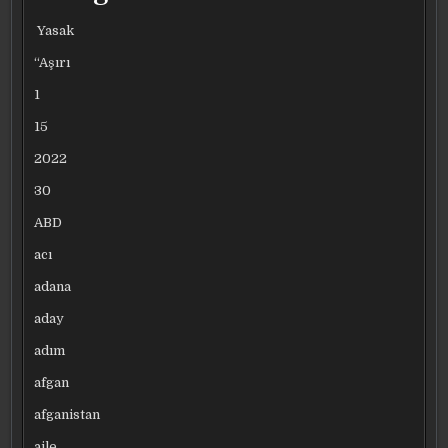
Yasak
“Aşırı
1
15
2022
30
ABD
acı
adana
aday
adım
afgan
afganistan
aile