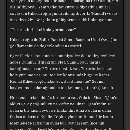
‘Suriye’nin kuzeyinde bir başkası olacağına PYD olsun, YPG
olsun’ diyordu. Yani ‘O devlet kursun’ diyordu. Bunları
söyleyen Kılıçdaroğlu şimdi çıkmış diyor ki ‘Kandil’i yerle
bir edeceğiz’. Gerçekten gülüyorum, ciddi bulmuyorum.
“Teröristlerle kol kola yürüme var”
Kılıçdaroğlu ile Zafer Partisi Genel Başkanı Ümit Özdağ’ın
görüşmesini de değerlendiren Destici:
Eğer ilkeler konusunda samimiyseler destekleyecekleri
adres Cumhur İttifakı’dır. Net. Çünkü öbür tarafa
baktığında ne var? Teröre destek var. Teröristlerle kol
kola yürüme var. Mülteciler konusunda bugüne kadar
Kemal Kılıçdaroğlu’ndan söz duydunuz mu? Seçimi
kaybedene kadar ağzından tek kelime çıktı mı? Çıkmadı.
Herkesin ortak olduğu bir nokta var. O da bu Sinan Oğan’ın
aldığı 5,2 oy çoğunluğu ne Zafer ne Sinan Oğan’ındır. Bu
oyların bir kısmı evet o ittifakındır. Ama o oyların daha
fazlası onların değildir. Tepki oylarıdır. Bunun bir kısmı
Memleket Partisi’nin oylarıdır, Muharrem İnce’nin
oylarıdır. Kılıçdaroğlu’nun adaylığına tepki oylarıdır. Bu