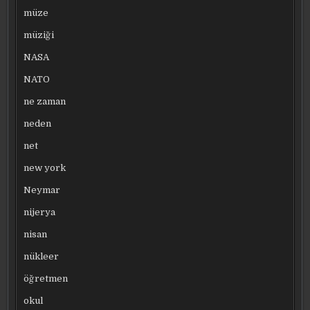
müze
müziği
NASA
NATO
ne zaman
neden
net
new york
Neymar
nijerya
nisan
nükleer
öğretmen
okul