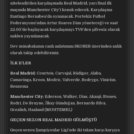
nitelendirilen karşılaşmada Real Madrid, yarı final ilk
maçında Manchester City’i konuk edecek. Karşılaşma
Santiago Bernabeu’da oynanacak. Portekiz Futbol
Federasyonu’ndan Artur Soares Dias yöneteceği ve saat
22.00’de başlayacak karşılaşmayı TV8’den şifresiz olarak
naklen yayınlanacak.
Dev müsabakanın canlı anlatımını SKORER üzerinden anlık
olarak takip edebilirsiniz.
İLK 11’LER
Real Madrid:
Courtois, Carvajal, Rüdiger, Alaba,
Camavinga, Kroos, Modric, Valverde, Rodrygo, Vinicius,
Benzema
Manchester City:
Ederson, Walker, Dias, Akanji, Stones,
Rodri, De Bruyne, İlkay Gündoğan, Bernardo Silva,
Grealish, Haaland (MUHTEMEL)
GEÇEN SEZON REAL MADRID GÜLMÜŞTÜ
Geçen sezon Şampiyonlar Ligi’nde iki takım karşı karşıya