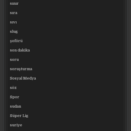
sınır
sıra
sıvı
slug
şoförü
son dakika
soru
soruşturma
Sosyal Medya
söz
Spor
sudan
Süper Lig
suriye