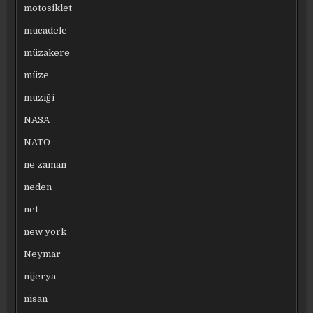
motosiklet
mücadele
müzakere
müze
müziği
NASA
NATO
ne zaman
neden
net
new york
Neymar
nijerya
nisan