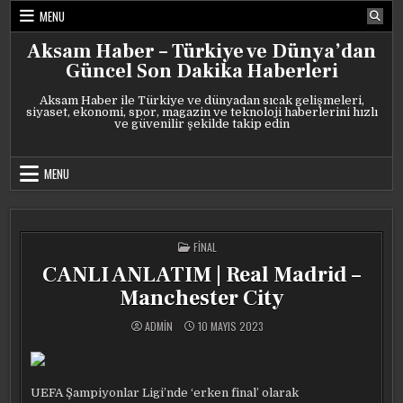
Skip
MENU
to
content
Aksam Haber – Türkiye ve Dünya’dan
Güncel Son Dakika Haberleri
Aksam Haber ile Türkiye ve dünyadan sıcak gelişmeleri,
siyaset, ekonomi, spor, magazin ve teknoloji haberlerini hızlı
ve güvenilir şekilde takip edin
MENU
POSTED
FINAL
IN
CANLI ANLATIM | Real Madrid –
Manchester City
ADMIN
10 MAYIS 2023
UEFA Şampiyonlar Ligi’nde ‘erken final’ olarak