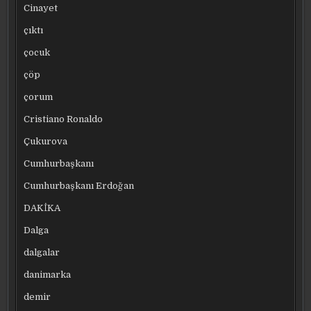
Cinayet
çıktı
çocuk
çöp
çorum
Cristiano Ronaldo
Çukurova
Cumhurbaşkanı
Cumhurbaşkanı Erdoğan
DAKİKA
Dalga
dalgalar
danimarka
demir