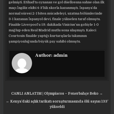
gelmişti. Etihad’ta oynanan ve gol düellosuna sahne olan ilk
maçı İngiliz ekibi 4-3’lük skorla kazanmıştı. İspanya’da
normal süresi 2-1 biten mücadeleyi, uzatma bölümlerinde
3-1 kazanan İspanyol devi, finale yükselen taraf olmuştu.
Finalde Liverpool’u 59. dakikada Vinicius’un golüyle 1-0
mağlup eden Real Madrid mutlu sona ulaşmıştı. Kaleci
Courtouis finalde yaptığı kurtarışlarla takımının
şampiyonluğunda büyük pay sahibi olmuştu.
Author:
admin
Yazı
CANLI ANLATIM | Olympiacos – Fenerbahçe Beko →
gezinmesi
← Kenya’daki açlık tarikatı soruşturmasında ölü sayısı 133’
yükseldi