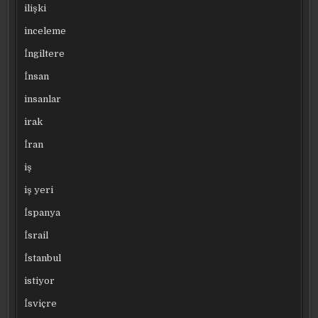
ilişki
inceleme
İngiltere
İnsan
insanlar
irak
İran
iş
iş yeri
İspanya
İsrail
İstanbul
istiyor
İsviçre