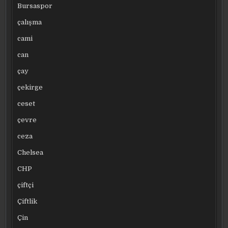
Bursaspor
çalışma
cami
can
çay
çekirge
ceset
çevre
ceza
Chelsea
CHP
çiftçi
Çiftlik
Çin