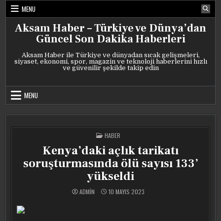
Skip
MENU
to
content
Aksam Haber – Türkiye ve Dünya’dan
Güncel Son Dakika Haberleri
Aksam Haber ile Türkiye ve dünyadan sıcak gelişmeleri,
siyaset, ekonomi, spor, magazin ve teknoloji haberlerini hızlı
ve güvenilir şekilde takip edin
MENU
POSTED
HABER
IN
Kenya’daki açlık tarikatı
soruşturmasında ölü sayısı 133’
yükseldi
ADMIN
10 MAYIS 2023