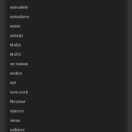
mücadele
müzakere
müze
müziği
NASA
NATO
ne zaman
neden
net
new york
Neymar
nijerya
nisan
nükleer