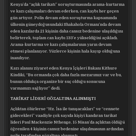
Kenya’da “açlık tarikatı” soruşturmasında arama-kurtarma
ve kazı çalışmaları devam ederken, can kaybı her geçen
gün artıyor. Polis devam eden soruşturma kapsamında
ülkenin güneydoğusundaki Shakahola Ormanı’nda devam
eden kazılarda 21 kişinin daha cansız bedenine ulaşıldığını
belirterek, toplam can kaybı 133’e yükseldiğini açıkladı.
Arama-kurtarma ve kazı çalışmalarının yarın devam
etmesi planlanıyor. Yüzlerce kişinin hala kayıp olduğuna
inanılıyor.
Kazı alanını ziyaret eden Kenya İçişleri Bakanı Kithure
Kindiki, “Bu ormanda çok daha fazla mezarımız var ve bu,
bunun oldukça organize bir suç olduğu sonucuna
varmamızı sağlıyor” dedi.
TARİKAT LİDERİ GÖZALTINA ALINMIŞTI
Açlıktan ölürlerse “Hz. İsa ile tanışacakları” ve “cennete
gidecekleri” vaadiyle çok sayıda kişiyi kandıran tarikat
lideri Paul Mackenzie Nthenge, 15 Nisan’da açlıktan öldüğü
öğrenilen 4 kişinin cansız bedenine ulaşılmasının ardından
polis tarafından gözaltına alınmıştı.