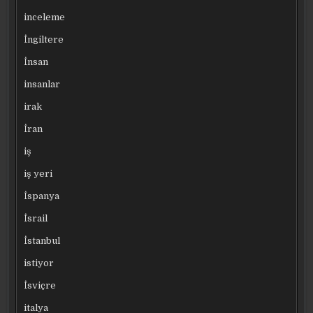
inceleme
İngiltere
İnsan
insanlar
irak
İran
iş
iş yeri
İspanya
İsrail
İstanbul
istiyor
İsviçre
italya