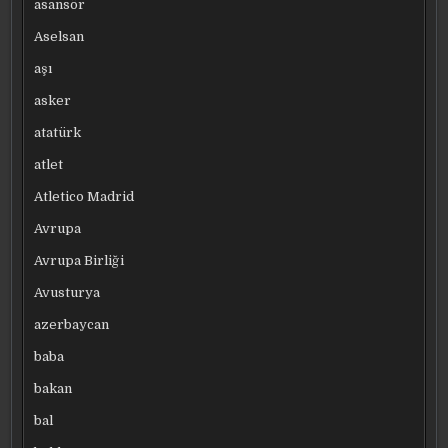
asansör
Aselsan
aşı
asker
atatürk
atlet
Atletico Madrid
Avrupa
Avrupa Birliği
Avusturya
azerbaycan
baba
bakan
bal