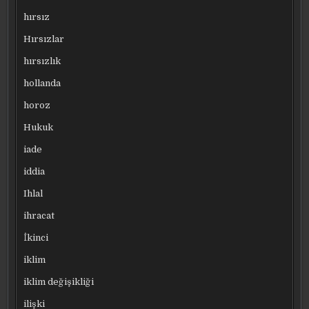
hırsız
Hırsızlar
hırsızlık
hollanda
horoz
Hukuk
iade
iddia
Ihlal
ihracat
İkinci
iklim
iklim değişikliği
ilişki