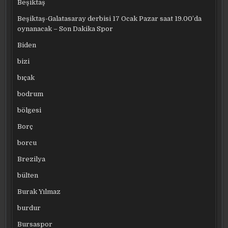
Beşiktaş
Beşiktaş-Galatasaray derbisi 17 Ocak Pazar saat 19.00’da
oynanacak – Son Dakika Spor
Biden
bizi
bıçak
bodrum
bölgesi
Borç
borcu
Brezilya
bülten
Burak Yılmaz
burdur
Bursaspor