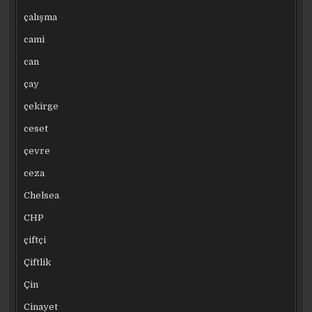
çalışma
cami
can
çay
çekirge
ceset
çevre
ceza
Chelsea
CHP
çiftçi
Çiftlik
Çin
Cinayet