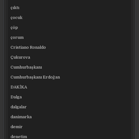
çıktı
çocuk
çöp
çorum
Cristiano Ronaldo
Çukurova
Cumhurbaşkanı
Cumhurbaşkanı Erdoğan
DAKİKA
Dalga
dalgalar
danimarka
demir
denetim