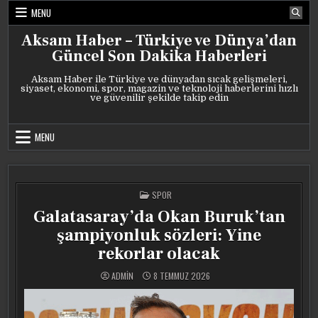
Skip
MENU
to
content
Aksam Haber – Türkiye ve Dünya’dan
Güncel Son Dakika Haberleri
Aksam Haber ile Türkiye ve dünyadan sıcak gelişmeleri,
siyaset, ekonomi, spor, magazin ve teknoloji haberlerini hızlı
ve güvenilir şekilde takip edin
MENU
POSTED
SPOR
IN
Galatasaray’da Okan Buruk’tan
şampiyonluk sözleri: Yine
rekorlar olacak
ADMIN
8 TEMMUZ 2026