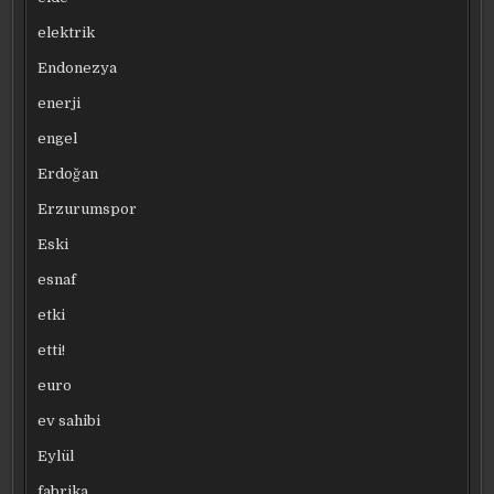
elektrik
Endonezya
enerji
engel
Erdoğan
Erzurumspor
Eski
esnaf
etki
etti!
euro
ev sahibi
Eylül
fabrika