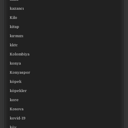
kazancı
Kilo
kitap
kırmızı
kktc
Kolombiya
konya
Konyaspor
köpek
köpekler
kore
Kosova
kovid-19
köy