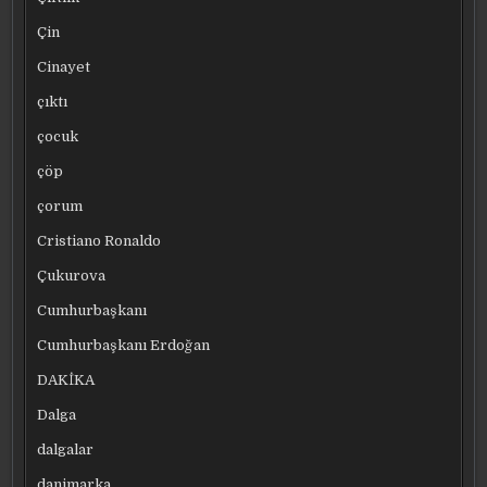
Çin
Cinayet
çıktı
çocuk
çöp
çorum
Cristiano Ronaldo
Çukurova
Cumhurbaşkanı
Cumhurbaşkanı Erdoğan
DAKİKA
Dalga
dalgalar
danimarka