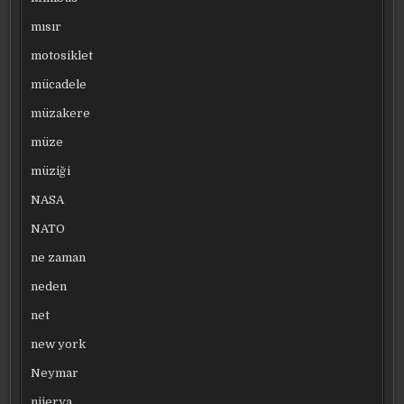
mısır
motosiklet
mücadele
müzakere
müze
müziği
NASA
NATO
ne zaman
neden
net
new york
Neymar
nijerya