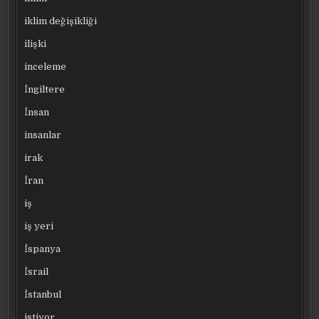
iklim değişikliği
ilişki
inceleme
İngiltere
İnsan
insanlar
irak
İran
iş
iş yeri
İspanya
İsrail
İstanbul
istiyor