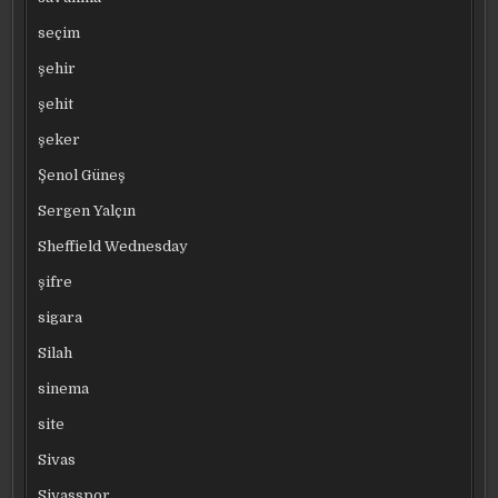
seçim
şehir
şehit
şeker
Şenol Güneş
Sergen Yalçın
Sheffield Wednesday
şifre
sigara
Silah
sinema
site
Sivas
Sivasspor