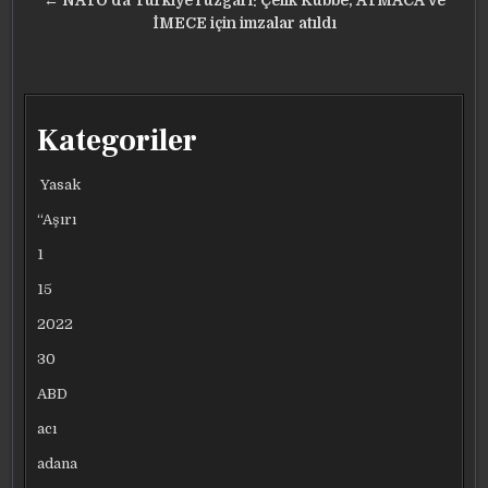
gezinmesi
← NATO’da Türkiye rüzgarı: Çelik Kubbe, ATMACA ve
İMECE için imzalar atıldı
Kategoriler
Yasak
“Aşırı
1
15
2022
30
ABD
acı
adana