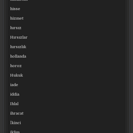
hisse
hizmet
hırsız
Hırsızlar
hırsızlık
hollanda
horoz
Hukuk
iade
iddia
Ihlal
ihracat
İkinci
iklim