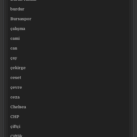
burdur
Bursaspor
çalışma
cami
can
çay
çekirge
ceset
çevre
ceza
Chelsea
CHP
çiftçi
Çiftlik