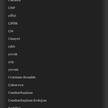
Chelsea
CHP
çiftçi
Çiftlik
Çin
Cinayet
çıktı
çocuk
çöp
çorum
Cristiano Ronaldo
Çukurova
Cumhurbaşkanı
Cumhurbaşkanı Erdoğan