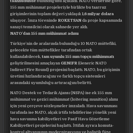
taahhüdünde
bulunduğunu açıkladı. NATO verilerine göre,
155 mm mühimmat projeleriyle birlikte bu taarruz
girişimlerinin toplam değeri yaklaşık
1,6 milyar dolara
ulaşıyor. İmza töreninde
ROKETSAN
da proje kapsamında
sanayi temsilcisi olarak sahnede yer aldı.
NATO’dan 155 mm mühimmat adımı
Türkiye’nin de aralarında bulunduğu 10 NATO müttefiki,
gelecekte tüm müttefikler tarafından ortak
kullanılabilecek,
tam uyumlu 155 mm topçu mühimmatı
geliştirilmesini amaçlayan
GENIFR
(Generic NATO
Indirect Fire Round) projesini başlattı. NATO, bu girişimin
üretimi hızlandıracağını ve farklı topçu sistemleri
arasındaki uyumluluğu artıracağını belirtti.
NATO Destek ve Tedarik Ajansı (NSPA) ise ek 155 mm
mühimmat ve gezici mühimmat (loitering munition) alımı
için yeni çerçeve sözleşmeler imzaladı. Hava savunması
tarafında ise NATO, alçak irtifa tehditlerine yönelik yeni
hava savunma kabiliyetleri ve Pasif Hava Gözetleme
Kabiliyetleri projelerini başlattı. İttifak ayrıca komuta-
kontrol altyapısının modernizasyonu ve balistik füze