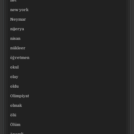
net
new york
Neymar
nijerya
nisan
nükleer
öğretmen
okul
olay
oldu
Olimpiyat
olmak
ölü
Ölüm