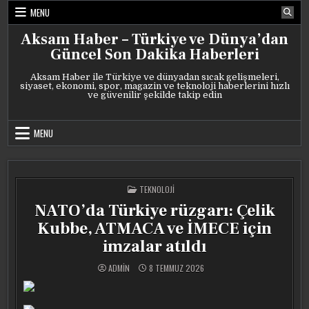
Skip
MENU
to
content
Aksam Haber – Türkiye ve Dünya’dan
Güncel Son Dakika Haberleri
Aksam Haber ile Türkiye ve dünyadan sıcak gelişmeleri,
siyaset, ekonomi, spor, magazin ve teknoloji haberlerini hızlı
ve güvenilir şekilde takip edin
MENU
POSTED
TEKNOLOJI
IN
NATO’da Türkiye rüzgarı: Çelik
Kubbe, ATMACA ve İMECE için
imzalar atıldı
ADMIN
8 TEMMUZ 2026