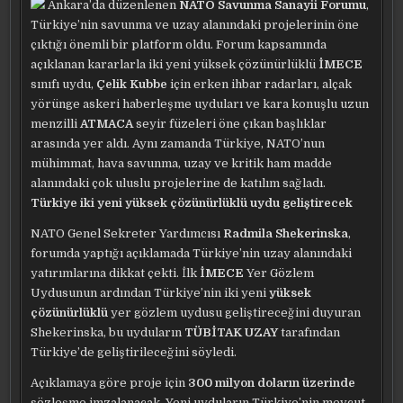
Ankara’da düzenlenen
NATO Savunma Sanayii Forumu
,
Türkiye’nin savunma ve uzay alanındaki projelerinin öne
çıktığı önemli bir platform oldu. Forum kapsamında
açıklanan kararlarla iki yeni yüksek çözünürlüklü
İMECE
sınıfı uydu,
Çelik Kubbe
için erken ihbar radarları, alçak
yörünge askeri haberleşme uyduları ve kara konuşlu uzun
menzilli
ATMACA
seyir füzeleri öne çıkan başlıklar
arasında yer aldı. Aynı zamanda Türkiye, NATO’nun
mühimmat, hava savunma, uzay ve kritik ham madde
alanındaki çok uluslu projelerine de katılım sağladı.
Türkiye iki yeni yüksek çözünürlüklü uydu geliştirecek
NATO Genel Sekreter Yardımcısı
Radmila Shekerinska
,
forumda yaptığı açıklamada Türkiye’nin uzay alanındaki
yatırımlarına dikkat çekti. İlk
İMECE
Yer Gözlem
Uydusunun ardından Türkiye’nin iki yeni
yüksek
çözünürlüklü
yer gözlem uydusu geliştireceğini duyuran
Shekerinska, bu uyduların
TÜBİTAK UZAY
tarafından
Türkiye’de geliştirileceğini söyledi.
Açıklamaya göre proje için
300 milyon doların üzerinde
sözleşme imzalanacak. Yeni uyduların Türkiye’nin mevcut