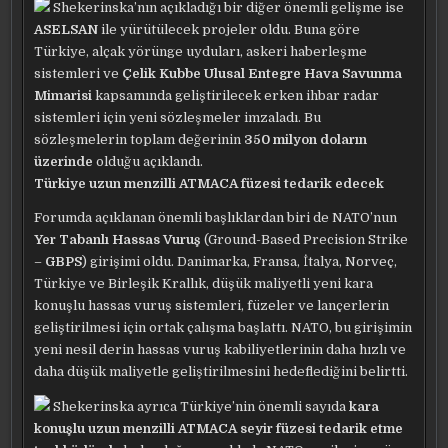
Shekerinska’nın açıkladığı bir diğer önemli gelişme ise
ASELSAN
ile yürütülecek projeler oldu. Buna göre
Türkiye, alçak yörünge uyduları, askeri haberleşme
sistemleri ve
Çelik Kubbe Ulusal Entegre Hava Savunma
Mimarisi
kapsamında geliştirilecek erken ihbar radar
sistemleri için yeni sözleşmeler imzaladı. Bu
sözleşmelerin toplam değerinin
350 milyon doların
üzerinde
olduğu açıklandı.
Türkiye uzun menzilli ATMACA füzesi tedarik edecek
Forumda açıklanan önemli başlıklardan biri de NATO’nun
Yer Tabanlı Hassas Vuruş
(Ground-Based Precision Strike
–
GBPS
) girişimi oldu. Danimarka, Fransa, İtalya, Norveç,
Türkiye ve Birleşik Krallık, düşük maliyetli yeni kara
konuşlu hassas vuruş sistemleri, füzeler ve lançerlerin
geliştirilmesi için ortak çalışma başlattı. NATO, bu girişimin
yeni nesil derin hassas vuruş kabiliyetlerinin daha hızlı ve
daha düşük maliyetle geliştirilmesini hedeflediğini belirtti.
Shekerinska ayrıca Türkiye’nin önemli sayıda
kara
konuşlu uzun menzilli ATMACA
seyir
füzesi tedarik etme