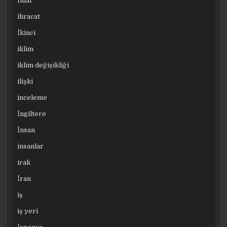
Ihlal
ihracat
İkinci
iklim
iklim değişikliği
ilişki
inceleme
İngiltere
İnsan
insanlar
irak
İran
iş
iş yeri