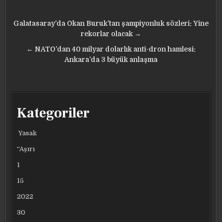
Yazı
Galatasaray’da Okan Buruk’tan şampiyonluk sözleri: Yine
gezinmesi
rekorlar olacak →
← NATO’dan 40 milyar dolarlık anti-dron hamlesi:
Ankara’da 3 büyük anlaşma
Kategoriler
Yasak
“Aşırı
1
15
2022
30