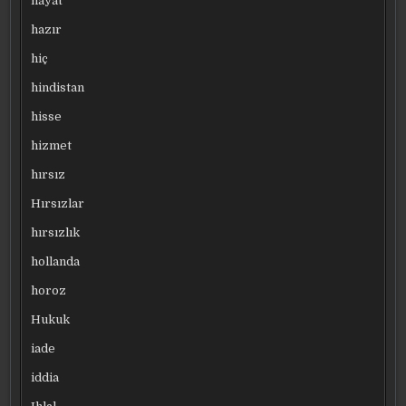
hayat
hazır
hiç
hindistan
hisse
hizmet
hırsız
Hırsızlar
hırsızlık
hollanda
horoz
Hukuk
iade
iddia