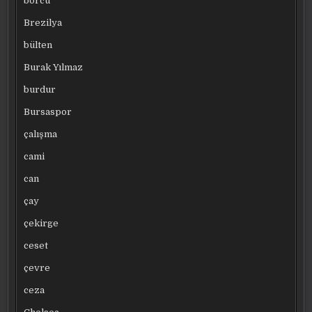
borcu
Brezilya
bülten
Burak Yılmaz
burdur
Bursaspor
çalışma
cami
can
çay
çekirge
ceset
çevre
ceza