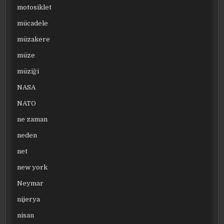
motosiklet
mücadele
müzakere
müze
müziği
NASA
NATO
ne zaman
neden
net
new york
Neymar
nijerya
nisan