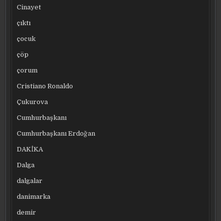
Cinayet
çıktı
çocuk
çöp
çorum
Cristiano Ronaldo
Çukurova
Cumhurbaşkanı
Cumhurbaşkanı Erdoğan
DAKİKA
Dalga
dalgalar
danimarka
demir