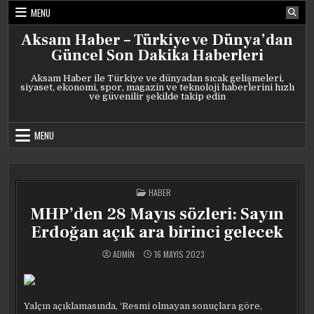
Skip
MENU
to
content
Aksam Haber – Türkiye ve Dünya’dan
Güncel Son Dakika Haberleri
Aksam Haber ile Türkiye ve dünyadan sıcak gelişmeleri,
siyaset, ekonomi, spor, magazin ve teknoloji haberlerini hızlı
ve güvenilir şekilde takip edin
MENU
POSTED
HABER
IN
MHP’den 28 Mayıs sözleri: Sayın
Erdoğan açık ara birinci gelecek
ADMIN
16 MAYIS 2023
Yalçın açıklamasında, ‘Resmi olmayan sonuçlara göre,