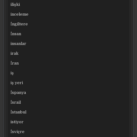
ilişki
inceleme
İngiltere
İnsan
insanlar
irak
İran
iş
iş yeri
İspanya
İsrail
İstanbul
istiyor
İsviçre