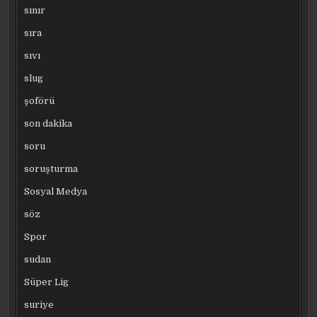
sınır
sıra
sıvı
slug
şoförü
son dakika
soru
soruşturma
Sosyal Medya
söz
Spor
sudan
Süper Lig
suriye