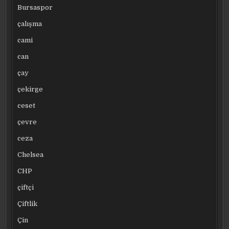
Bursaspor
çalışma
cami
can
çay
çekirge
ceset
çevre
ceza
Chelsea
CHP
çiftçi
Çiftlik
Çin