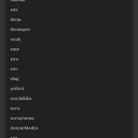
site
Sivas
Sivasspor
sıcak
sınır
sıra
sıvı
slug
şoförü
son dakika
soru
soruşturma
Sosyal Medya
söz