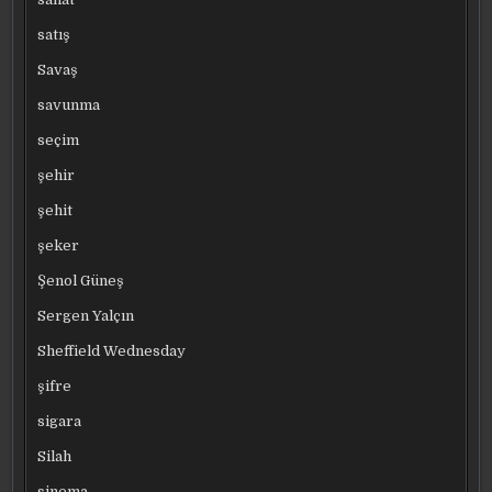
satış
Savaş
savunma
seçim
şehir
şehit
şeker
Şenol Güneş
Sergen Yalçın
Sheffield Wednesday
şifre
sigara
Silah
sinema