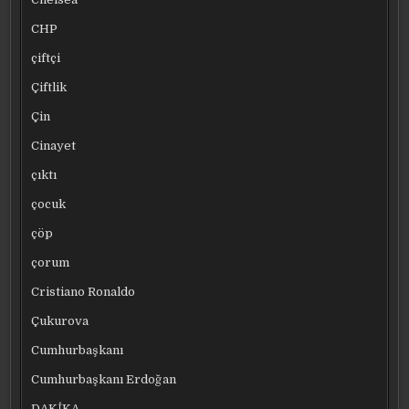
CHP
çiftçi
Çiftlik
Çin
Cinayet
çıktı
çocuk
çöp
çorum
Cristiano Ronaldo
Çukurova
Cumhurbaşkanı
Cumhurbaşkanı Erdoğan
DAKİKA