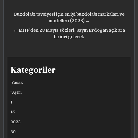
Yazı
Buzdolabı tavsiyesi için en iyi buzdolabı markaları ve
gezinmesi
modelleri (2023) →
← MHP’den 28 Mayıs sözleri: Sayın Erdoğan açık ara
birinci gelecek
Kategoriler
Yasak
“Aşırı
1
15
2022
30