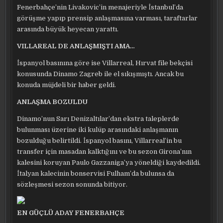
Fenerbahçe’nin Livakovic’in menajeriyle İstanbul’da
görüşme yapıp prensip anlaşmasına varması, taraftarlar
arasında büyük heyecan yarattı.
VILLAREAL DE ANLAŞMIŞTI AMA…
İspanyol basınına göre ise Villarreal, Hırvat file bekçisi
konusunda Dinamo Zagreb ile el sıkışmıştı. Ancak bu
konuda müjdeli bir haber geldi.
ANLAŞMA BOZULDU
Dinamo’nun Sarı Denizaltılar’dan ekstra taleplerde
bulunması üzerine iki kulüp arasındaki anlaşmanın
bozulduğu belirtildi. İspanyol basını, Villarreal’in bu
transfer için masadan kalktığını ve bu sezon Girona’nın
kalesini koruyan Paulo Gazzaniga’ya yöneldiği kaydedildi.
İtalyan kalecinin bonservisi Fulham’da bulunsa da
sözleşmesi sezon sonunda bitiyor.
EN GÜÇLÜ ADAY FENERBAHÇE