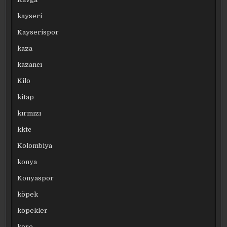
kayseri
Kayserispor
kaza
kazancı
Kilo
kitap
kırmızı
kktc
Kolombiya
konya
Konyaspor
köpek
köpekler
kore