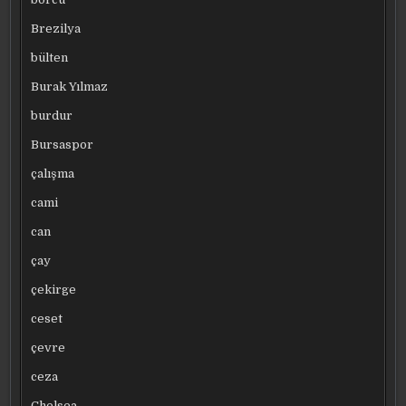
Brezilya
bülten
Burak Yılmaz
burdur
Bursaspor
çalışma
cami
can
çay
çekirge
ceset
çevre
ceza
Chelsea