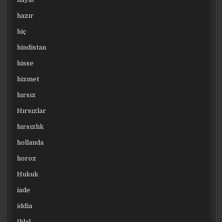
hazır
hiç
hindistan
hisse
hizmet
hırsız
Hırsızlar
hırsızlık
hollanda
horoz
Hukuk
iade
iddia
Ihlal