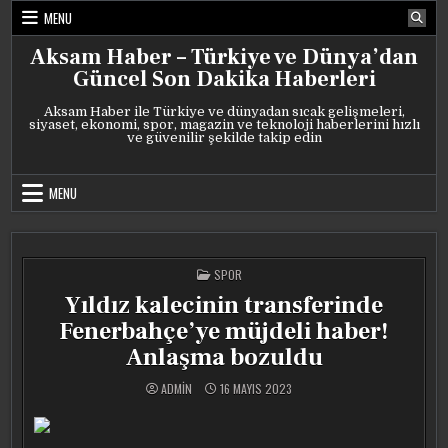
Skip
MENU
to
content
Aksam Haber – Türkiye ve Dünya’dan
Güncel Son Dakika Haberleri
Aksam Haber ile Türkiye ve dünyadan sıcak gelişmeleri,
siyaset, ekonomi, spor, magazin ve teknoloji haberlerini hızlı
ve güvenilir şekilde takip edin
MENU
POSTED
SPOR
IN
Yıldız kalecinin transferinde
Fenerbahçe’ye müjdeli haber!
Anlaşma bozuldu
ADMIN
16 MAYIS 2023