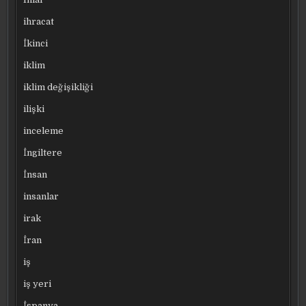
ihracat
İkinci
iklim
iklim değişikliği
ilişki
inceleme
İngiltere
İnsan
insanlar
irak
İran
iş
iş yeri
İspanya